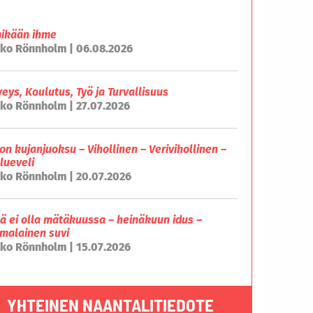
mikään ihme
ko Rönnholm | 06.08.2026
veys, Koulutus, Työ ja Turvallisuus
ko Rönnholm | 27.07.2026
on kujanjuoksu – Vihollinen – Verivihollinen –
lueveli
ko Rönnholm | 20.07.2026
lä ei olla mätäkuussa – heinäkuun idus –
malainen suvi
ko Rönnholm | 15.07.2026
YHTEINEN NAANTALITIEDOTE