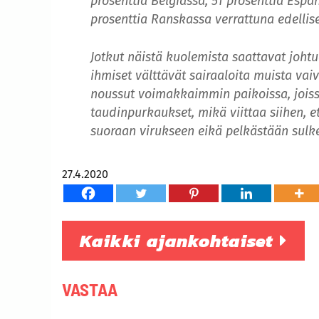
prosenttia Belgiassa, 51 prosenttia Espa
prosenttia Ranskassa verrattuna edelli
Jotkut näistä kuolemista saattavat johtu
ihmiset välttävät sairaaloita muista vai
noussut voimakkaimmin paikoissa, jois
taudinpurkaukset, mikä viittaa siihen, et
suoraan virukseen eikä pelkästään sulke
27.4.2020
Kaikki ajankohtaiset
VASTAA