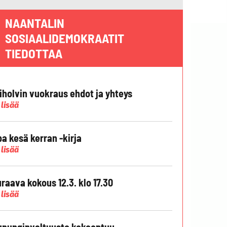
NAANTALIN
SOSIAALIDEMOKRAATIT
TIEDOTTAA
liholvin vuokraus ehdot ja yhteys
 lisää
pa kesä kerran -kirja
 lisää
raava kokous 12.3. klo 17.30
 lisää
punginvaltuusto kokoontuu