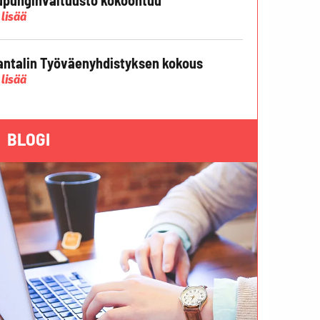
 lisää
ntalin Työväenyhdistyksen kokous
 lisää
BLOGI