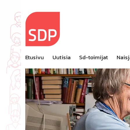
Skip
to
content
Etusivu
Uutisia
Sd-toimijat
Naisj