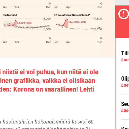
Tii
Lue
niistä ei voi puhua, kun niitä ei ole
Oli
inen grafiikka, vaikka ei olisikaan
Lue
den: Korona on vaarallinen! Lehti
Seu
Lue
 kuolonuhrien kokonaismäärä kasvoi 60
Kau