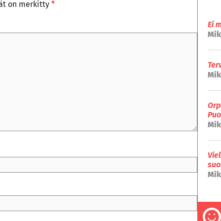
tät on merkitty
*
Ei 
Mik
Ter
Mik
Orp
Puo
Mik
Vie
suo
Mik