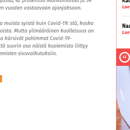
njassa, 42 prosenttia Alankomaissa ja 34
Lue
sen vuoden vastaavaan ajanjaksoon.
a muista syistä kuin Covid-19: stä, koska
Naa
voista. Mutta ylimääräinen kuolleisuus on
Lue
sa kärsivät pahimmat Covid-19-
tä suurin osa näistä kuolemista liittyy
misten sivuvaikutuksiin.