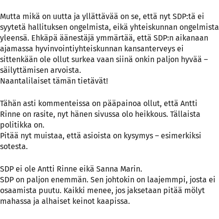
Mutta mikä on uutta ja yllättävää on se, että nyt SDP:tä ei
syytetä hallituksen ongelmista, eikä yhteiskunnan ongelmista
yleensä. Ehkäpä äänestäjä ymmärtää, että SDP:n aikanaan
ajamassa hyvinvointiyhteiskunnan kansanterveys ei
sittenkään ole ollut surkea vaan siinä onkin paljon hyvää –
säilyttämisen arvoista.
Naantalilaiset tämän tietävät!
Tähän asti kommenteissa on pääpainoa ollut, että Antti
Rinne on rasite, nyt hänen sivussa olo heikkous. Tällaista
politikka on.
Pitää nyt muistaa, että asioista on kysymys – esimerkiksi
sotesta.
SDP ei ole Antti Rinne eikä Sanna Marin.
SDP on paljon enemmän. Sen johtokin on laajemmpi, josta ei
osaamista puutu. Kaikki menee, jos jaksetaan pitää mölyt
mahassa ja alhaiset keinot kaapissa.