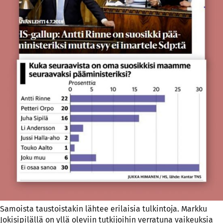
Samoista taustoistakin lähtee erilaisia tulkintoja. Markku
Jokisipilällä on yllä oleviin tutkijoihin verratuna vaikeuksia