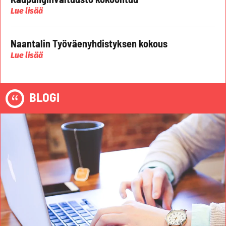
Lue lisää
Naantalin Työväenyhdistyksen kokous
Lue lisää
BLOGI