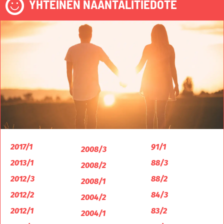
YHTEINEN NAANTALITIEDOTE
2017/1
91/1
2008/3
2013/1
88/3
2008/2
2012/3
88/2
2008/1
2012/2
84/3
2004/2
2012/1
83/2
2004/1