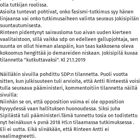
olla tutkijan roolissa.
Asioita tuntevat pohtivat, onko fasismi-tutkimus syy hänen
linjaansa vai onko tutkimusaiheen valinta seuraus Jokisipilän
suuntautumisesta.
Rinteen pidentynyt sairausloma tuo aivan uuden kierteen
vaalitaistoon, sillä vaikka sdp on edelleen gallupjohtaja, sen
suunta on ollut hieman alaspäin, kun taas kakkosena oleva
kokoomus hengittää jo demareiden niskaan. Jokisipilä kuvaa
tilannetta ”kutkuttavaksi”. Kl 21.1.2019
Näilläkin sivuilla pohdittu SDP:n tilannetta. Puoli vuotta
sitten, kun julkisuuteen tuli arvioita, että Antti Rinteestä voisi
tulla seuraava pääministeri, kommentoitiin tilannetta näillä
sivuilla:
Niinhän se on, että opposition voima ei ole opposition
hyvyydessä vaan hallituksen huonoudessa. Siksi Juha
Sipilästä tuli pääministeri.Tämä tunnettu tosia on todistettu
nyt heinäkuun 4 pvnä 2018 HS:n tilaamassa tutkimuksessa .
Eli ei uutta. Eikä siinäkään, että Rinteen Antti ei
vaalimagneetti.