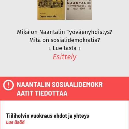
Mikä on Naantalin Työväenyhdistys?
Mitä on sosialidemokratia?
↓
Lue tästä
↓
Esittely
NAANTALIN SOSIAALIDEMOKR
AATIT TIEDOTTAA
Tiiliholvin vuokraus ehdot ja yhteys
Lue lisää