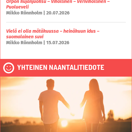
Orpon kujanjuoksu – Vihollinen – Verivihollinen –
Puolueveli
Mikko Rönnholm | 20.07.2026
Vielä ei olla mätäkuussa – heinäkuun idus –
suomalainen suvi
Mikko Rönnholm | 15.07.2026
YHTEINEN NAANTALITIEDOTE