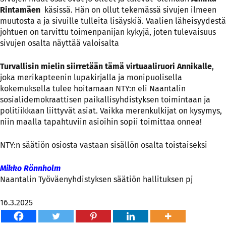
Rintamäen
käsissä. Hän on ollut tekemässä sivujen ilmeen
muutosta a ja sivuille tulleita lisäyskiä. Vaalien läheisyydestä
johtuen on tarvittu toimenpanijan kykyjä, joten tulevaisuus
sivujen osalta näyttää valoisalta
Turvallisin mielin siirretään tämä virtuaaliruori Annikalle
,
joka merikapteenin lupakirjalla ja monipuolisella
kokemuksella tulee hoitamaan NTY:n eli Naantalin
sosialidemokraattisen paikallisyhdistyksen toimintaan ja
politiikkaan liittyvät asiat. Vaikka merenkulkijat on kysymys,
niin maalla tapahtuviin asioihin sopii toimittaa onnea!
NTY:n säätiön osiosta vastaan sisällön osalta toistaiseksi
Mikko Rönnholm
Naantalin Työväenyhdistyksen säätiön hallituksen pj
16.3.2025