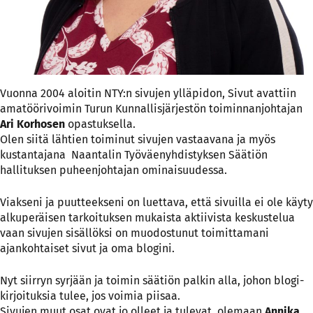
Vuonna 2004 aloitin NTY:n sivujen ylläpidon, Sivut avattiin
amatöörivoimin Turun Kunnallisjärjestön toiminnanjohtajan
Ari Korhosen
opastuksella.
Olen siitä lähtien toiminut sivujen vastaavana ja myös
kustantajana Naantalin Työväenyhdistyksen Säätiön
hallituksen puheenjohtajan ominaisuudessa.
Viakseni ja puutteekseni on luettava, että sivuilla ei ole käyty
alkuperäisen tarkoituksen mukaista aktiivista keskustelua
vaan sivujen sisällöksi on muodostunut toimittamani
ajankohtaiset sivut ja oma blogini.
Nyt siirryn syrjään ja toimin säätiön palkin alla, johon blogi-
kirjoituksia tulee, jos voimia piisaa.
Sivujen muut osat ovat jo olleet ja tulevat olemaan
Annika