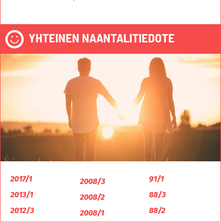
YHTEINEN NAANTALITIEDOTE
2017/1
91/1
2008/3
2013/1
88/3
2008/2
2012/3
88/2
2008/1