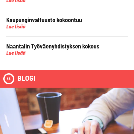
Lue lisää
Kaupunginvaltuusto kokoontuu
Lue lisää
Naantalin Työväenyhdistyksen kokous
Lue lisää
BLOGI