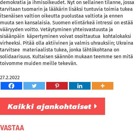
demokratia ja ihmisoikeudet. Nyt on sellainen tilanne, jossa
tarvitaan tuomarin ja lääkärin lisäksi tuntuvia toimia tukea
itsenäisen valtion oikeutta puolustaa valtiota ja ennen
muuta sen kansalaisia. Suomen elintärkeä intressi on estää
vääryyden voitto. Vetäytyminen yhteisvastuusta ja
sisäänpäin käpertyminen voivat osoittautua kohtalokaksi
virheeksi. Pitää olla aktiivinen ja valmis uhrauksiin; Ukraina
tarvitsee materiaalista tukea, jonka lähtökohtana on
solidaarisuus. Kultaisen säännön mukaan teemme sen mitä
toivomme muiden meille tekevän.
27.2.2022
Kaikki ajankohtaiset
VASTAA