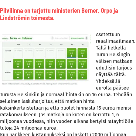
Pilvilinna on tarjottu ministerien Berner, Orpo ja
Lindströmin toimesta.
Asetettuun
reaalimaailmaan.
Tällä hetkellä
Turun Helsingin
välisen matkaan
edullisin tarjous
näyttää tältä.
Yhdeksällä
eurolla pääsee
Turusta Helsinkiin ja normaalihintakin on 16 euroa. Tehdään
sellainen laskuharjoitus, että matkan hinta
kaksinkertaistetaan ja että puolet hinnasta 15 euroa menisi
ratakorvaukseen. Jos matkoja on kuten on kerrottu 1, 6
miljoonaa vuodessa, niin vuoden aikana kertyisi ratayhtiölle
tuloja 24 miljoonaa euroa.
Kun hankkeen kustannukseksi on laskettu 2000 miljoonaa