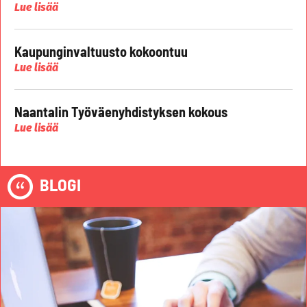
Lue lisää
Kaupunginvaltuusto kokoontuu
Lue lisää
Naantalin Työväenyhdistyksen kokous
Lue lisää
BLOGI