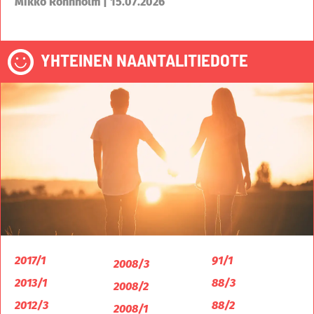
Mikko Rönnholm | 15.07.2026
YHTEINEN NAANTALITIEDOTE
2017/1
91/1
2008/3
2013/1
88/3
2008/2
2012/3
88/2
2008/1