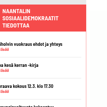
NAANTALIN
SOSIAALIDEMOKRAATIT
TIEDOTTAA
liholvin vuokraus ehdot ja yhteys
 lisää
pa kesä kerran -kirja
 lisää
raava kokous 12.3. klo 17.30
 lisää
punginvaltuusto kokoontuu