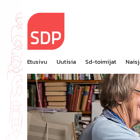
Skip
to
content
Etusivu
Uutisia
Sd-toimijat
Naisj