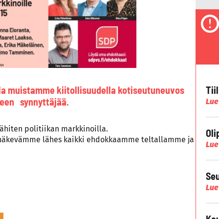
Tii
a muistamme kiitollisuudella kotiseutuneuvos
leen synnyttäjää.
Lue
hiten politiikan markkinoilla.
Oli
e näkevämme lähes kaikki ehdokkaamme teltallamme ja
Lue
Seu
Lue
Kau