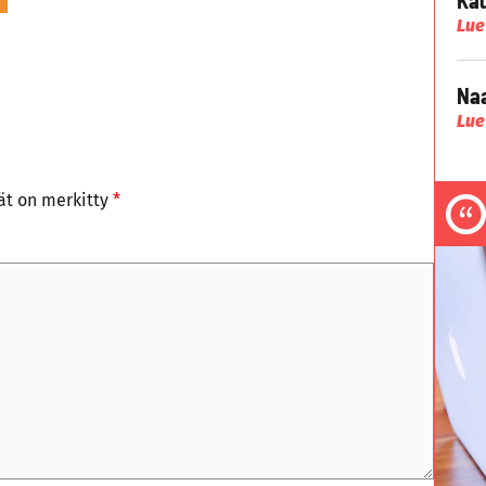
Lue
Naa
Lue
tät on merkitty
*