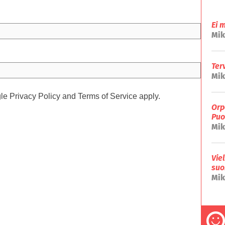
Ei 
Mik
Ter
Mik
gle
Privacy Policy
and
Terms of Service
apply.
Orp
Puo
Mik
Vie
suo
Mik