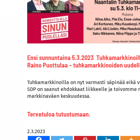
Ensi sunnuntaina 5.3.2023 Tuhkamarkkinoill
Raino Puottulaa – tuhkamarkkinoiden uudel
Tuhkamarkkinoilla on nyt varmasti säpinää eikä vä
SDP on saanut ehdokkaat liikkeelle ja toivomm
markkinaväen keskuudessa.
Tervetuloa tutustumaan.
2.3.2023