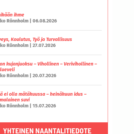
mikään ihme
ko Rönnholm | 06.08.2026
veys, Koulutus, Työ ja Turvallisuus
ko Rönnholm | 27.07.2026
on kujanjuoksu – Vihollinen – Verivihollinen –
lueveli
ko Rönnholm | 20.07.2026
lä ei olla mätäkuussa – heinäkuun idus –
malainen suvi
ko Rönnholm | 15.07.2026
YHTEINEN NAANTALITIEDOTE