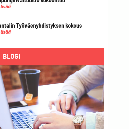
 lisää
ntalin Työväenyhdistyksen kokous
 lisää
BLOGI