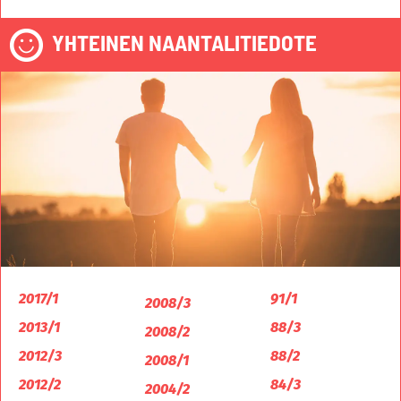
YHTEINEN NAANTALITIEDOTE
2017/1
91/1
2008/3
2013/1
88/3
2008/2
2012/3
88/2
2008/1
2012/2
84/3
2004/2