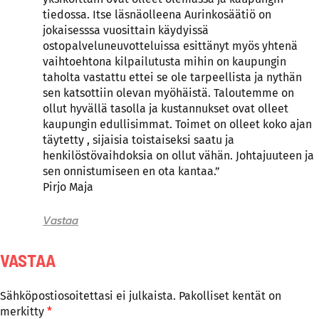
tiedossa. Itse läsnäolleena Aurinkosäätiö on
jokaisesssa vuosittain käydyissä
ostopalveluneuvotteluissa esittänyt myös yhtenä
vaihtoehtona kilpailutusta mihin on kaupungin
taholta vastattu ettei se ole tarpeellista ja nythän
sen katsottiin olevan myöhäistä. Taloutemme on
ollut hyvällä tasolla ja kustannukset ovat olleet
kaupungin edullisimmat. Toimet on olleet koko ajan
täytetty , sijaisia toistaiseksi saatu ja
henkilöstövaihdoksia on ollut vähän. Johtajuuteen ja
sen onnistumiseen en ota kantaa.”
Pirjo Maja
Vastaa
VASTAA
Sähköpostiosoitettasi ei julkaista.
Pakolliset kentät on
merkitty
*