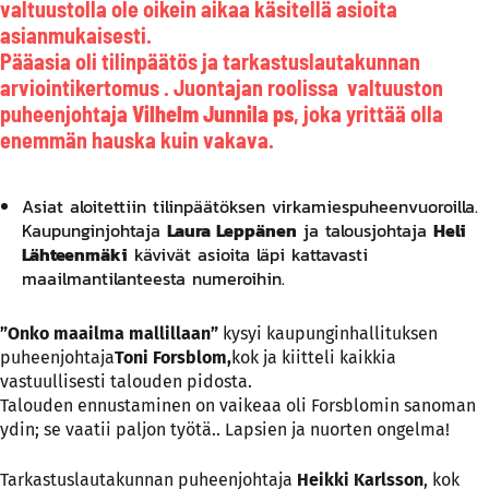
valtuustolla ole oikein aikaa käsitellä asioita
asianmukaisesti.
Pääasia oli tilinpäätös ja tarkastuslautakunnan
arviointikertomus . Juontajan roolissa valtuuston
puheenjohtaja
Vilhelm Junnila ps
, joka yrittää olla
enemmän hauska kuin vakava.
Asiat aloitettiin tilinpäätöksen virkamiespuheenvuoroilla.
Kaupunginjohtaja
Laura Leppänen
ja talousjohtaja
Heli
Lähteenmäki
kävivät asioita läpi kattavasti
maailmantilanteesta numeroihin.
”Onko maailma mallillaan”
kysyi kaupunginhallituksen
puheenjohtaja
Toni Forsblom,
kok ja kiitteli kaikkia
vastuullisesti talouden pidosta.
Talouden ennustaminen on vaikeaa oli Forsblomin sanoman
ydin; se vaatii paljon työtä.. Lapsien ja nuorten ongelma!
Tarkastuslautakunnan puheenjohtaja
Heikki Karlsson
, kok