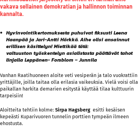
vakava sellainen demokratian ja hallinnon toiminnan
kannalta.
Hyvinvointikertomuksesta puhuivat fiksusti Leena
Haanpää ja Jari-Antti Hörkkö. Aihe olisi ansainnut
erillisen käsittelyn! Miettikää tätä:
valtuuston työskentelyn asialistasta päättävät tahot
linjalla Leppänen- Forsblom – Junnila
Vanhan Raatihuoneen aloite veti vesiperän ja talo vuokrattiin
yrittäjille, joilla taitaa olla erilasia vaikeuksia. Vielä voisi olla
paikallan harkita demarien esitystä käyttää tilaa kulttuurin
tarpeisiin!
Aloitteita tehtiin kolme:
Sirpa Hagsberg
esitti kesäisen
kepeästi Kuparivuoren tunnelin porttien tympeän ilmeen
ehostusta.