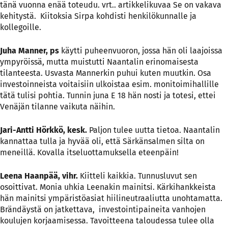
tänä vuonna enää toteudu. vrt.. artikkelikuvaa Se on vakava
kehitystä. Kiitoksia Sirpa kohdisti henkilökunnalle ja
kollegoille.
Juha Manner, ps
käytti puheenvuoron, jossa hän oli laajoissa
ympyröissä, mutta muistutti Naantalin erinomaisesta
tilanteesta. Usvasta Mannerkin puhui kuten muutkin. Osa
investoinneista voitaisiin ulkoistaa esim. monitoimihallille
tätä tulisi pohtia. Tunnin juna E 18 hän nosti ja totesi, ettei
Venäjän tilanne vaikuta näihin.
Jari-Antti Hörkkö, kesk.
Paljon tulee uutta tietoa. Naantalin
kannattaa tulla ja hyvää oli, että Särkänsalmen silta on
meneillä. Kovalla itseluottamuksella eteenpäin!
Leena Haanpää, vihr.
Kiitteli kaikkia. Tunnusluvut sen
osoittivat. Monia uhkia Leenakin mainitsi. Kärkihankkeista
hän mainitsi ympäristöasiat hiilineutraaliutta unohtamatta.
Brändäystä on jatkettava, investointipaineita vanhojen
koulujen korjaamisessa. Tavoitteena taloudessa tulee olla