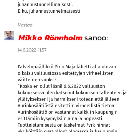
juhannustunnellimaisesti.
Eiku, juhannustunnelmaisesti.
Vastaa
Mikko Rönnholm
sanoo:
14.6.2022 11:57
Palvelupäällikkö Pirjo Maja lähetti alla olevan
oikaisu valtuustossa esitettyjen virheellisten
väitteiden vuoksi:
“Koska en ollut läsnä 6.6.2022 valtuuston
kokouksessa olen katsonut kokouksen tallenteen ja
yllätyksekseni ja harmikseni totean että jälleen
Aurinkosäätiöstä esitettiin virheellistä tietoa.
Aurinkosäätiö on vastannut kaikkiin kaupungin
esittämiin kysymyksiin aina ja nopeasti.
Tuotteistamisesta on laskelmat /vrk-hinnat
yksiköittäin ovat olleet olemassa ja kaupungin