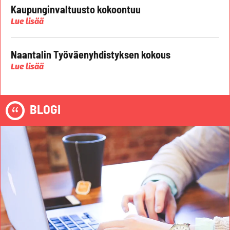
Kaupunginvaltuusto kokoontuu
Lue lisää
Naantalin Työväenyhdistyksen kokous
Lue lisää
BLOGI