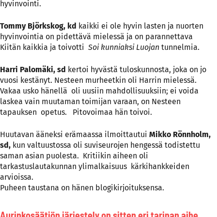
hyvinvointi.
Tommy Björkskog, kd
kaikki ei ole hyvin lasten ja nuorten
hyvinvointia on pidettävä mielessä ja on parannettava
Kiitän kaikkia ja toivotti
Soi kunniaksi Luojan
tunnelmia.
Harri Palomäki, sd
kertoi hyvästä tuloskunnosta, joka on jo
vuosi kestänyt. Nesteen murheetkin oli Harrin mielessä.
Vakaa usko hänellä oli uusiin mahdollisuuksiin; ei voida
laskea vain muutaman toimijan varaan, on Nesteen
tapauksen opetus. Pitovoimaa hän toivoi.
Huutavan ääneksi erämaassa ilmoittautui
Mikko Rönnholm,
sd,
kun valtuustossa oli suviseurojen hengessä todistettu
saman asian puolesta. Kritiikin aiheen oli
tarkastuslautakunnan ylimalkaisuus kärkihankkeiden
arvioissa.
Puheen taustana on hänen blogikirjoituksensa.
Aurinkosäätiön järjestely on sitten eri tarinan aihe