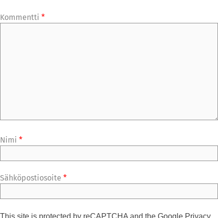
Kommentti
*
Nimi
*
Sähköpostiosoite
*
This site is protected by reCAPTCHA and the Google
Privacy