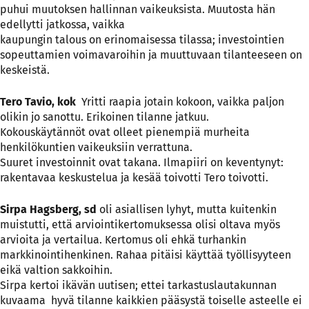
puhui muutoksen hallinnan vaikeuksista. Muutosta hän
edellytti jatkossa, vaikka
kaupungin talous on erinomaisessa tilassa; investointien
sopeuttamien voimavaroihin ja muuttuvaan tilanteeseen on
keskeistä.
Tero Tavio, kok
Yritti raapia jotain kokoon, vaikka paljon
olikin jo sanottu. Erikoinen tilanne jatkuu.
Kokouskäytännöt ovat olleet pienempiä murheita
henkilökuntien vaikeuksiin verrattuna.
Suuret investoinnit ovat takana. Ilmapiiri on keventynyt:
rakentavaa keskustelua ja kesää toivotti Tero toivotti.
Sirpa Hagsberg, sd
oli asiallisen lyhyt, mutta kuitenkin
muistutti, että arviointikertomuksessa olisi oltava myös
arvioita ja vertailua. Kertomus oli ehkä turhankin
markkinointihenkinen. Rahaa pitäisi käyttää työllisyyteen
eikä valtion sakkoihin.
Sirpa kertoi ikävän uutisen; ettei tarkastuslautakunnan
kuvaama hyvä tilanne kaikkien pääsystä toiselle asteelle ei