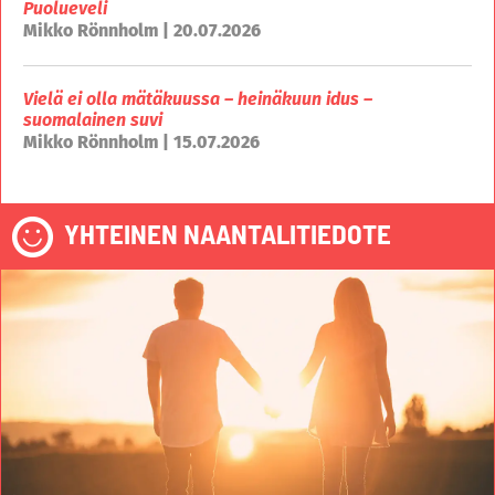
Puolueveli
Mikko Rönnholm | 20.07.2026
Vielä ei olla mätäkuussa – heinäkuun idus –
suomalainen suvi
Mikko Rönnholm | 15.07.2026
YHTEINEN NAANTALITIEDOTE