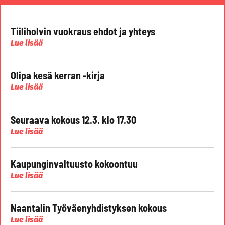
Tiiliholvin vuokraus ehdot ja yhteys
Lue lisää
Olipa kesä kerran -kirja
Lue lisää
Seuraava kokous 12.3. klo 17.30
Lue lisää
Kaupunginvaltuusto kokoontuu
Lue lisää
Naantalin Työväenyhdistyksen kokous
Lue lisää