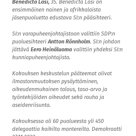
Benedicta Lasi,
35. Benedicta Lasi on
ensimmäinen nainen ja afrikkalaista
jäsenpuoluetta edustava SI:n pääsihteeri.
SI:n varapuheenjohtajistoon valittiin SDP:n
puoluesihteeri
Antton Rönnholm
. SI:n johdon
jättävä
Eero Heinäluoma
valittiin yhdeksi SI:n
kunniapuheenjohtajista.
Kokouksen keskustelun pääteemat olivat
ilmastonmuutoksen pysäyttäminen,
oikeudenmukainen talous, tasa-arvo ja
työntekijöiden oikeudet sekä rauha ja
aseidenriisunta.
Kokouksessa oli 60 puolueesta yli 450
delegaattia kaikilta mantereilta. Demokraatti