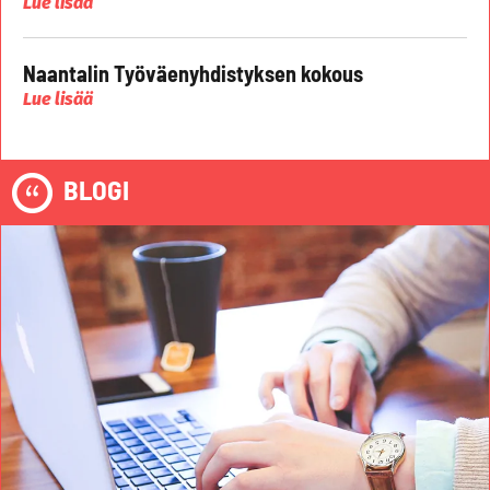
Lue lisää
Naantalin Työväenyhdistyksen kokous
Lue lisää
BLOGI