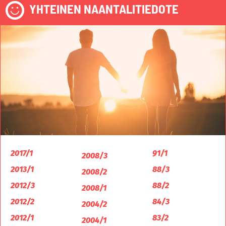
YHTEINEN NAANTALITIEDOTE
2017/1
91/1
2008/3
2013/1
88/3
2008/2
2012/3
88/2
2008/1
2012/2
84/3
2004/2
2012/1
83/2
2004/1