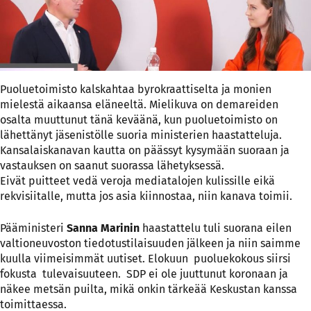
Puoluetoimisto kalskahtaa byrokraattiselta ja monien
mielestä aikaansa eläneeltä. Mielikuva on demareiden
osalta muuttunut tänä keväänä, kun puoluetoimisto on
lähettänyt jäsenistölle suoria ministerien haastatteluja.
Kansalaiskanavan kautta on päässyt kysymään suoraan ja
vastauksen on saanut suorassa lähetyksessä.
Eivät puitteet vedä veroja mediatalojen kulissille eikä
rekvisiitalle, mutta jos asia kiinnostaa, niin kanava toimii.
Pääministeri
Sanna Marinin
haastattelu tuli suorana eilen
valtioneuvoston tiedotustilaisuuden jälkeen ja niin saimme
kuulla viimeisimmät uutiset. Elokuun puoluekokous siirsi
fokusta tulevaisuuteen. SDP ei ole juuttunut koronaan ja
näkee metsän puilta, mikä onkin tärkeää Keskustan kanssa
toimittaessa.