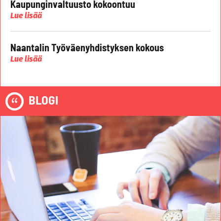
Kaupunginvaltuusto kokoontuu
Lue lisää
Naantalin Työväenyhdistyksen kokous
Lue lisää
BLOGI