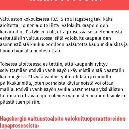
Valtuuston kokouksessa 18.5. Sirpa Hagsberg teki kaksi
aloitetta. Toinen aloite liittyi valokuitukaapeleiden
kaivutöihin. Esityksenä oli, että prosessia sekä etenemistä
esiteltäisiin valtuustossa, sillä valokuitukaapeleiden
asennustöistä kuuluu edelleen palautetta kaupunkilaisilta ja
huono työnjälki huolestuttaa.
Toisessa aloitteessa esitettiin, että kaupunki ryhtyy
selvittämään etsivän vanhustyön käynnistämistä Naantalin
kaupungissa. Etsivää vanhustyötä tehdään jo monilla
paikkakunnilla, joten parhaista käytännöistä voi ottaa
mallia. Etsivän vanhustyön avulla parannetaan yksinäisten
tai ilman riittävää apua olevien vanhusten mahdollisuuksia
päästä tuen piiriin.
Hagsbergin valtuustoaloite valokuituoperaattoreiden
lupaprosessista: