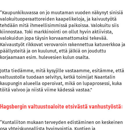
“Kaupunkikuvassa on jo muutaman vuoden näkynyt sinisiä
valokuituoperaattoreiden kaapelikeloja, ja kaivuutyötä
tehdään mitä ihmeellisimmissä paikoissa. Valokuitu siis
kiinnostaa. Toki markkinointi on ollut hyvin aktiivista,
valokuidun jopa täysin korvaamattomaksi tekevää.
Kaivaustyöt rikkovat verovaroin rakennettua katuverkkoa ja
päällysteitä ja on kuulunut, että jälkiä on jouduttu
korjaamaan esim. hulevesien kulun osalta.
Jotta tiedämme, mitä kysyjille vastaamme, esitämme, että
valtuustolle tuodaan selvitys, ketkä toimijat Naantalin
kaupungin alueella operoivat, mikä on lupaprosessi, kuka
töitä valvoo ja niistä viime kädessä vastaa.”
Hagsbergin valtuustoaloite etsivästä vanhustyöstä:
“Kuntaliiton mukaan terveyden edistäminen on keskeinen
osa yhteiskunnallista hyvinvointia. Kuntien ja