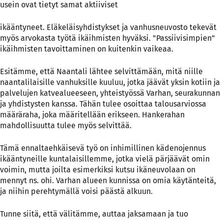
usein ovat tietyt samat aktiiviset
ikääntyneet. Eläkeläisyhdistykset ja vanhusneuvosto tekevät
myös arvokasta työtä ikäihmisten hyväksi. ”Passiivisimpien”
ikäihmisten tavoittaminen on kuitenkin vaikeaa.
Esitämme, että Naantali lähtee selvittämään, mitä niille
naantalilaisille vanhuksille kuuluu, jotka jäävät yksin kotiin ja
palvelujen katvealueeseen, yhteistyössä Varhan, seurakunnan
ja yhdistysten kanssa. Tähän tulee osoittaa talousarviossa
määräraha, joka määritellään erikseen. Hankerahan
mahdollisuutta tulee myös selvittää.
Tämä ennaltaehkäisevä työ on inhimillinen kädenojennus
ikääntyneille kuntalaisillemme, jotka vielä pärjäävät omin
voimin, mutta joilta esimerkiksi kutsu ikäneuvolaan on
mennyt ns. ohi. Varhan alueen kunnissa on omia käytänteitä,
ja niihin perehtymällä voisi päästä alkuun.
Tunne siitä, että välitämme, auttaa jaksamaan ja tuo