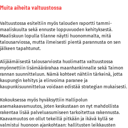
Muita aiheita valtuustossa
Valtuustossa esiteltiin myös talouden raportti tammi-
maaliskuulta sekä ennuste loppuvuoden kehityksestä.
Maaliskuun lopulla tilanne näytti huonommalta, mitä
talousarviossa, mutta ilmeisesti pientä parannusta on sen
jälkeen tapahtunut.
Alijäämäisestä talousarviosta huolimatta valtuustossa
myönnettiin lisämäärärahaa maanhankinnalle sekä Taimon
rannan suunnitteluun. Nämä kohteet nähtiin tärkeinä, jotta
kaupungin kehitys ja elinvoima paranee ja
kaupunkisuunnittelua voidaan edistää strategian mukaisesti.
Kokouksessa myös hyväksyttiin Hallipolun
asemakaavamuutos, joten keskustaan on nyt mahdollista
rakentaa lisää palveluasumiseen tarkoitettua rakennusta.
Kaavamuutos on ollut tekeillä pitkään ja ikävä kyllä se
valmistui huonoon ajankohtaan: hallitusten leikkausten