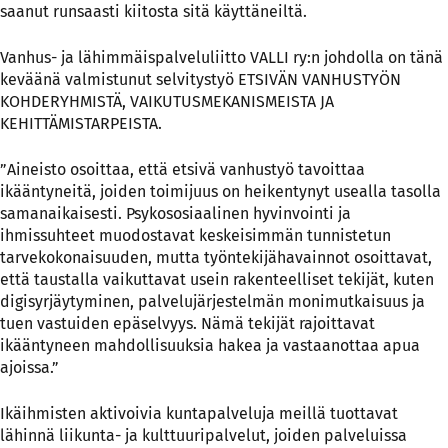
saanut runsaasti kiitosta sitä käyttäneiltä.
Vanhus- ja lähimmäispalveluliitto VALLI ry:n johdolla on tänä
keväänä valmistunut selvitystyö ETSIVÄN VANHUSTYÖN
KOHDERYHMISTÄ, VAIKUTUSMEKANISMEISTA JA
KEHITTÄMISTARPEISTA.
”Aineisto osoittaa, että etsivä vanhustyö tavoittaa
ikääntyneitä, joiden toimijuus on heikentynyt usealla tasolla
samanaikaisesti. Psykososiaalinen hyvinvointi ja
ihmissuhteet muodostavat keskeisimmän tunnistetun
tarvekokonaisuuden, mutta työntekijähavainnot osoittavat,
että taustalla vaikuttavat usein rakenteelliset tekijät, kuten
digisyrjäytyminen, palvelujärjestelmän monimutkaisuus ja
tuen vastuiden epäselvyys. Nämä tekijät rajoittavat
ikääntyneen mahdollisuuksia hakea ja vastaanottaa apua
ajoissa.”
Ikäihmisten aktivoivia kuntapalveluja meillä tuottavat
lähinnä liikunta- ja kulttuuripalvelut, joiden palveluissa