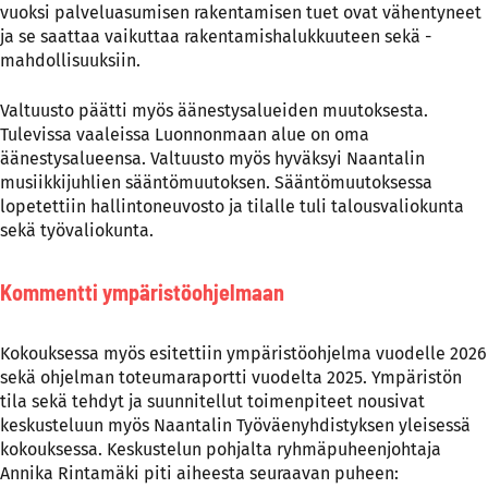
vuoksi palveluasumisen rakentamisen tuet ovat vähentyneet
ja se saattaa vaikuttaa rakentamishalukkuuteen sekä -
mahdollisuuksiin.
Valtuusto päätti myös äänestysalueiden muutoksesta.
Tulevissa vaaleissa Luonnonmaan alue on oma
äänestysalueensa. Valtuusto myös hyväksyi Naantalin
musiikkijuhlien sääntömuutoksen. Sääntömuutoksessa
lopetettiin hallintoneuvosto ja tilalle tuli talousvaliokunta
sekä työvaliokunta.
Kommentti ympäristöohjelmaan
Kokouksessa myös esitettiin ympäristöohjelma vuodelle 2026
sekä ohjelman toteumaraportti vuodelta 2025. Ympäristön
tila sekä tehdyt ja suunnitellut toimenpiteet nousivat
keskusteluun myös Naantalin Työväenyhdistyksen yleisessä
kokouksessa. Keskustelun pohjalta ryhmäpuheenjohtaja
Annika Rintamäki piti aiheesta seuraavan puheen: