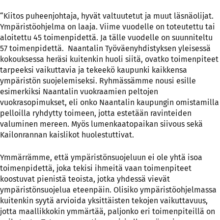
“Kiitos puheenjohtaja, hyvät valtuutetut ja muut läsnäolijat.
Ympäristöohjelma on laaja. Viime vuodelle on toteutettu tai
aloitettu 45 toimenpidettä. Ja tälle vuodelle on suunniteltu
57 toimenpidettä. Naantalin Työväenyhdistyksen yleisessä
kokouksessa heräsi kuitenkin huoli siitä, ovatko toimenpiteet
tarpeeksi vaikuttavia ja tekeekö kaupunki kaikkensa
ympäristön suojelemiseksi. Ryhmässämme nousi esille
esimerkiksi Naantalin vuokraamien peltojen
vuokrasopimukset, eli onko Naantalin kaupungin omistamilla
pelloilla ryhdytty toimeen, jotta estetään ravinteiden
valuminen mereen. Myös lumenkaatopaikan siivous sekä
Kailonrannan kaislikot huolestuttivat.
Ymmärrämme, että ympäristönsuojeluun ei ole yhtä isoa
toimenpidettä, joka tekisi ihmeitä vaan toimenpiteet
koostuvat pienistä teoista, jotka yhdessä vievät
ympäristönsuojelua eteenpäin. Olisiko ympäristöohjelmassa
kuitenkin syytä arvioida yksittäisten tekojen vaikuttavuus,
jotta maallikkokin ymmärtää, paljonko eri toimenpiteillä on