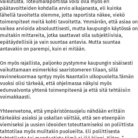
vaikutusta. Toteumaraportissa voisi olla myös eri
päätavoitteiden kohdalla arvio aikajanasta, eli kuinka
lähellä tavoitetta olemme, jotta raportista näkee, viekö
toimenpiteet meitä kohti tavoitetta. Ymmärrän, että asiaa on
vaikea arvioida absoluuttisesti, mutta kaupungin käytössä on
muitakin mittareita, jotka saattavat olla subjektiivisia,
epätäydellisiä ja vain suuntaa antavia. Mutta suuntaa
antavakin on parempi, kuin ei mitään.
On myös rajallista, paljonko pystymme kaupungin sisäisesti
vaikuttamaan esimerkiksi saaristomeren tilaan, sillä
ravinnekuormaa syntyy myös Naantalin ulkopuolelta.Tämän
vuoksi olisi tärkeää, että ohjelmassa näkyisi myös
edunvalvonta yhtenä toimenpiteenä ja että sitä tehtäisiin
voimakkaasti.
Yhteenvetona, että ympäristönsuojelu nähdään erittäin
tärkeäksi asiaksi ja uskallan väittää, että sen eteenpäin
viemiseksi ja uusien ideoiden toteuttamiseksi on poliittista
tahtotilaa myös muiltakin puolueilta. Eli poliittisesta