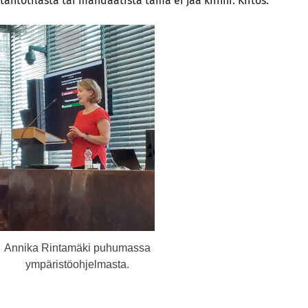
tahtotilasta tai mandaatista tämä ei jää kiinni.
Kiitos. “
Annika Rintamäki puhumassa
ympäristöohjelmasta.