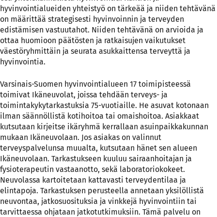
hyvinvointialueiden yhteistyö on tärkeää ja niiden tehtävänä
on määrittää strategisesti hyvinvoinnin ja terveyden
edistämisen vastuutahot. Niiden tehtävänä on arvioida ja
ottaa huomioon päätösten ja ratkaisujen vaikutukset
väestöryhmittäin ja seurata asukkaittensa terveyttä ja
hyvinvointia.
Varsinais-Suomen hyvinvointialueen 17 toimipisteessä
toimivat Ikäneuvolat, joissa tehdään terveys- ja
toimintakykytarkastuksia 75-vuotiaille. He asuvat kotonaan
ilman säännöllistä kotihoitoa tai omaishoitoa. Asiakkaat
kutsutaan kirjeitse ikäryhmä kerrallaan asuinpaikkakunnan
mukaan Ikäneuvolaan. Jos asiakas on valinnut
terveyspalvelunsa muualta, kutsutaan hänet sen alueen
Ikäneuvolaan. Tarkastukseen kuuluu sairaanhoitajan ja
fysioterapeutin vastaanotto, sekä laboratoriokokeet.
Neuvolassa kartoitetaan kattavasti terveydentilaa ja
elintapoja. Tarkastuksen perusteella annetaan yksilöllistä
neuvontaa, jatkosuosituksia ja vinkkejä hyvinvointiin tai
tarvittaessa ohjataan jatkotutkimuksiin. Tämä palvelu on