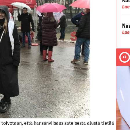
Lue
Naa
Lue
 toivotaan, että kansanviisaus sateisesta alusta tietää