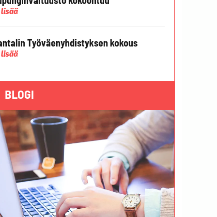
 lisää
ntalin Työväenyhdistyksen kokous
 lisää
BLOGI