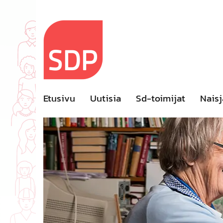
Skip
to
content
Etusivu
Uutisia
Sd-toimijat
Naisj