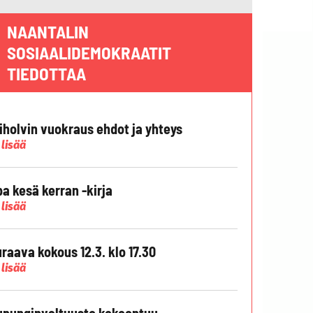
NAANTALIN
SOSIAALIDEMOKRAATIT
TIEDOTTAA
liholvin vuokraus ehdot ja yhteys
 lisää
pa kesä kerran -kirja
 lisää
raava kokous 12.3. klo 17.30
 lisää
punginvaltuusto kokoontuu