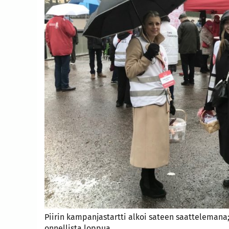
Piirin kampanjastartti alkoi sateen saattelemana;
onnellista loppua.