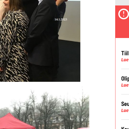
Tii
Lue
Oli
Lue
Seu
Lue
Kau