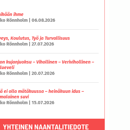
mikään ihme
ko Rönnholm | 06.08.2026
veys, Koulutus, Työ ja Turvallisuus
ko Rönnholm | 27.07.2026
on kujanjuoksu – Vihollinen – Verivihollinen –
lueveli
ko Rönnholm | 20.07.2026
lä ei olla mätäkuussa – heinäkuun idus –
malainen suvi
ko Rönnholm | 15.07.2026
YHTEINEN NAANTALITIEDOTE