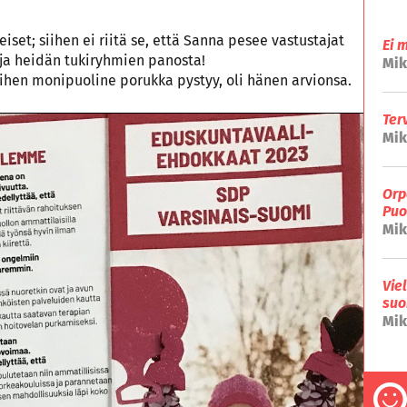
set; siihen ei riitä se, että Sanna pesee vastustajat
Ei 
 ja heidän tukiryhmien panosta!
Mik
iihen monipuoline porukka pystyy, oli hänen arvionsa.
Ter
Mik
Orp
Puo
Mik
Vie
suo
Mik