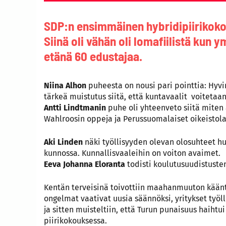
SDP:n ensimmäinen hybridipiirikokous
Siinä oli vähän oli lomafiilistä kun y
etänä 60 edustajaa.
Niina Alhon
puheesta on nousi pari pointtia: Hyv
tärkeä muistutus siitä, että kuntavaalit voitetaan
Antti Lindtmanin
puhe oli yhteenveto siitä miten 
Wahlroosin oppeja ja Perussuomalaiset oikeistola
Aki Linden
näki työllisyyden olevan olosuhteet h
kunnossa. Kunnallisvaaleihin on voiton avaimet.
Eeva Johanna Eloranta
todisti koulutusuudistuste
Kentän terveisinä toivottiin maahanmuuton kään
ongelmat vaativat uusia säännöksi, yritykset työlli
ja sitten muisteltiin, että Turun punaisuus haihtu
piirikokouksessa.