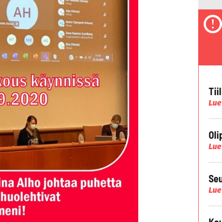
Tii
Lue
Oli
Lue
Seu
Lue
Kau