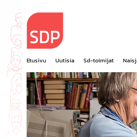
Skip
to
content
Etusivu
Uutisia
Sd-toimijat
Naisj