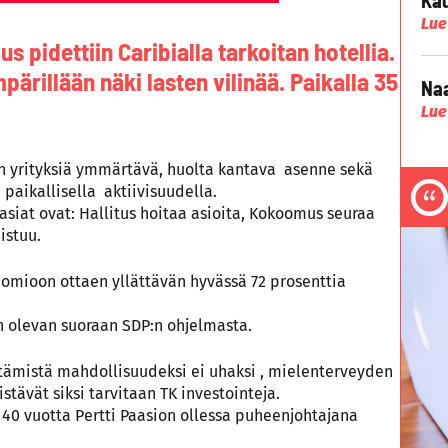
Lue
 pidettiin Caribialla tarkoitan hotellia.
mpärillään näki lasten vilinää. Paikalla 35
Naa
Lue
in yrityksiä ymmärtävä, huolta kantava asenne sekä
 paikallisella aktiivisuudella.
asiat ovat: Hallitus hoitaa asioita, Kokoomus seuraa
istuu.
uomioon ottaen yllättävän hyvässä 72 prosenttia
n olevan suoraan SDP:n ohjelmasta.
tämistä mahdollisuudeksi ei uhaksi , mielenterveyden
stävät siksi tarvitaan TK investointeja.
i 40 vuotta Pertti Paasion ollessa puheenjohtajana