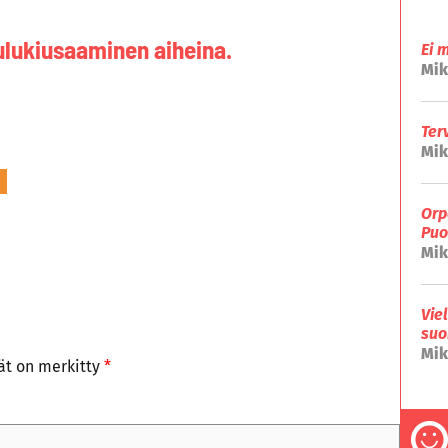
ulukiusaaminen aiheina.
Ei 
Mik
Ter
Mik
Orp
Puo
Mik
Vie
suo
Mik
tät on merkitty
*