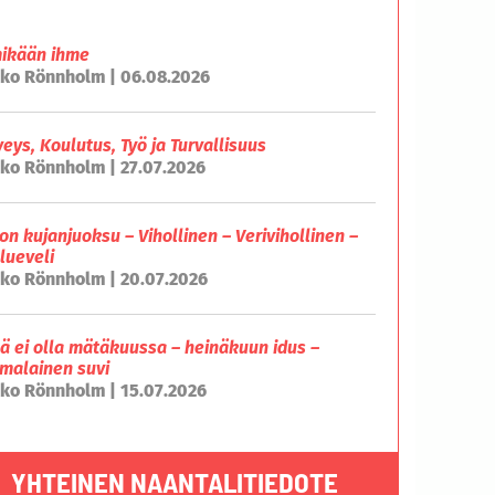
mikään ihme
ko Rönnholm | 06.08.2026
veys, Koulutus, Työ ja Turvallisuus
ko Rönnholm | 27.07.2026
on kujanjuoksu – Vihollinen – Verivihollinen –
lueveli
ko Rönnholm | 20.07.2026
lä ei olla mätäkuussa – heinäkuun idus –
malainen suvi
ko Rönnholm | 15.07.2026
YHTEINEN NAANTALITIEDOTE