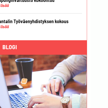
 lisää
ntalin Työväenyhdistyksen kokous
 lisää
BLOGI