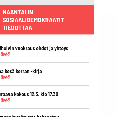
NAANTALIN
SOSIAALIDEMOKRAATIT
TIEDOTTAA
liholvin vuokraus ehdot ja yhteys
 lisää
pa kesä kerran -kirja
 lisää
raava kokous 12.3. klo 17.30
 lisää
punginvaltuusto kokoontuu