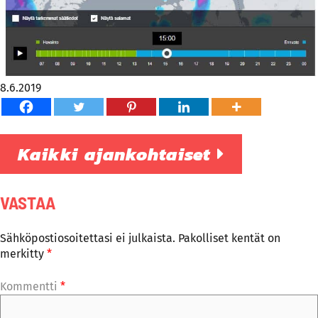
8.6.2019
Kaikki ajankohtaiset
VASTAA
Sähköpostiosoitettasi ei julkaista.
Pakolliset kentät on
merkitty
*
Kommentti
*