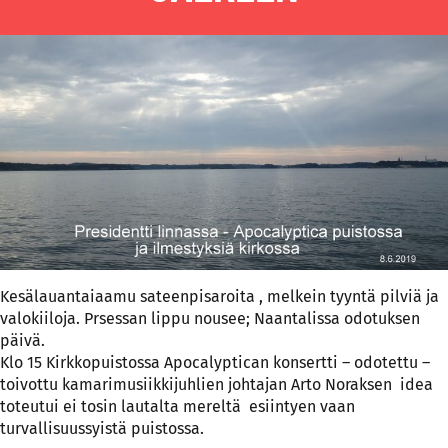
Kesälauantaiaamu sateenpisaroita , melkein tyyntä pilviä ja
valokiiloja. Prsessan lippu nousee; Naantalissa odotuksen
päivä.
Klo 15 Kirkkopuistossa Apocalyptican konsertti – odotettu –
toivottu kamarimusiikkijuhlien johtajan Arto Noraksen idea
toteutui ei tosin lautalta mereltä esiintyen vaan
turvallisuussyistä puistossa.