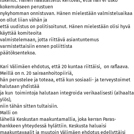
lukenut. Hänen haastattelut kertovat, että hän ei usko
kokemukseen perustuen
nykyhomman onnistuvan. Hänen mielestään valmisteluaikaa
on ollut liian vähän ja
että uudistus on politisoitunut. Hänen mielestään olisi hyvä
käyttää komiteoita
valmistelemaan, jotta riittävä asiantuntemus
varmistettaisiin ennen poliittista
päätöksentekoa.
Kari Välimäen ehdotus, että 20 kuntaa riittäisi,
on raflaava.
Meillä on n. 20 sairaanhoitopiiriä,
hän perustelee ja toteaa, että kun sosiaali- ja terveystoimet
halutaan yhdistää
ja kun
toimintoja halutaan integroida verikaalisesti (alhaalta
ylös),
niin tähän sitten tultaisiin.
Malli on
lähellä Keskustan maakuntamallia, joka kerran Paras-
hankkeen yhteydessä hylättiin. Keskusta haluaisi
maakuntavaalit ja muutoin Välimäen ehdotus edellyttäisi