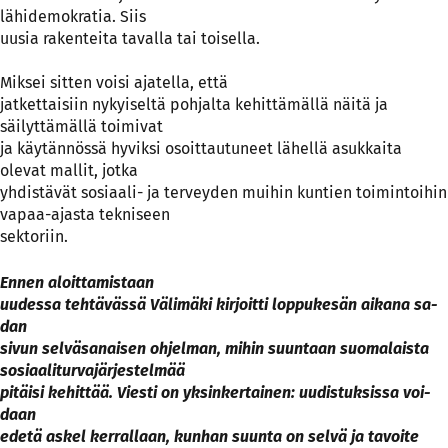
lähidemokratia. Siis
uusia rakenteita tavalla tai toisella.
Miksei sitten voisi ajatella, että
jatkettaisiin nykyiseltä pohjalta kehittämällä näitä ja
säilyttämällä toimivat
ja käytännössä hyviksi osoittautuneet lähellä asukkaita
olevat mallit, jotka
yhdistävät sosiaali- ja terveyden muihin kuntien toimintoihin
vapaa-ajasta tekniseen
sektoriin.
En­nen aloit­ta­mis­taan
uu­des­sa teh­tä­väs­sä Vä­li­mä­ki kir­joit­ti lop­pu­ke­sän ai­ka­na sa­
dan
si­vun sel­vä­sa­nai­sen oh­jel­man, mi­hin suun­taan suo­ma­lais­ta
so­siaa­li­tur­va­jär­jes­tel­mää
pi­täi­si ke­hit­tää. Vies­ti on yk­sin­ker­tai­nen: uu­dis­tuk­sis­sa voi­
daan
ede­tä as­kel ker­ral­laan, kun­han suun­ta on sel­vä ja ta­voi­te