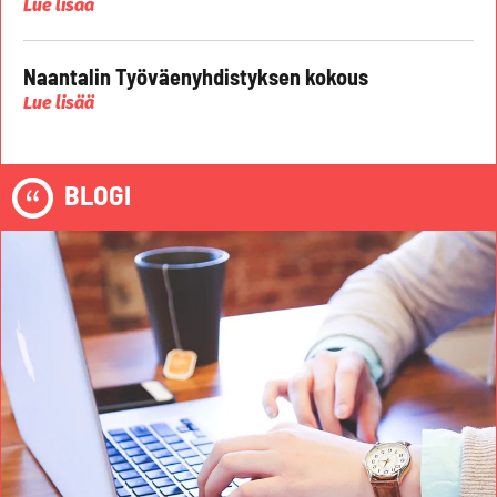
Lue lisää
Naantalin Työväenyhdistyksen kokous
Lue lisää
BLOGI