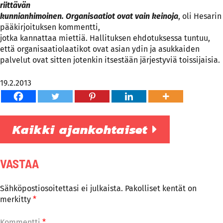
riit­tä­vän
kun­nian­hi­moi­nen. Or­ga­ni­saa­tiot ovat vain kei­no­ja
, oli Hesarin
pääkirjoituksen kommentti,
jotka kannattaa miettiä. Hallituksen ehdotuksessa tuntuu,
että organisaatiolaatikot ovat asian ydin ja asukkaiden
palvelut ovat sitten jotenkin itsestään järjestyviä toissijaisia.
19.2.2013
Kaikki ajankohtaiset
VASTAA
Sähköpostiosoitettasi ei julkaista.
Pakolliset kentät on
merkitty
*
Kommentti
*