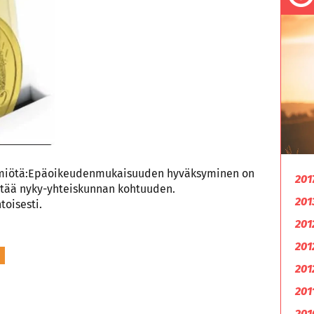
 ilmiötä:Epäoikeudenmukaisuuden hyväksyminen on
201
ttää nyky-yhteiskunnan kohtuuden.
201
toisesti.
201
201
201
201
201