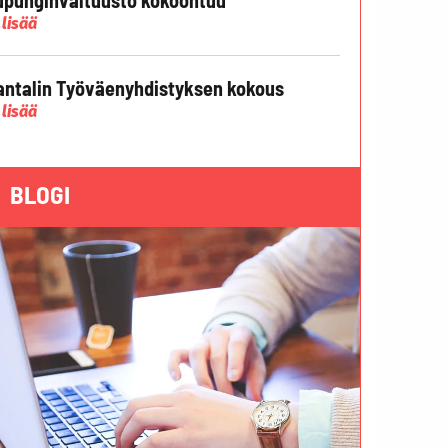
 lisää
ntalin Työväenyhdistyksen kokous
 lisää
BLOGI