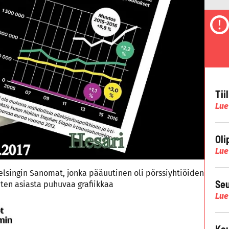
Tii
Lue
Oli
Lue
Helsingin Sanomat, jonka pääuutinen oli pörssiyhtiöiden
Seu
iten asiasta puhuvaa grafiikkaa
Lue
Kau