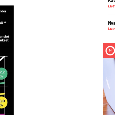
Lue
Naa
Lue