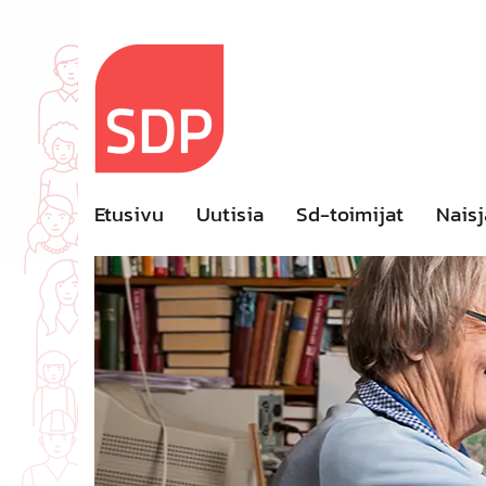
Skip
to
content
Etusivu
Uutisia
Sd-toimijat
Naisj