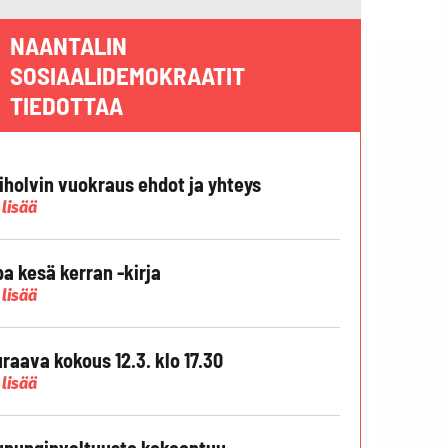
NAANTALIN
SOSIAALIDEMOKRAATIT
TIEDOTTAA
liholvin vuokraus ehdot ja yhteys
 lisää
pa kesä kerran -kirja
 lisää
raava kokous 12.3. klo 17.30
 lisää
punginvaltuusto kokoontuu