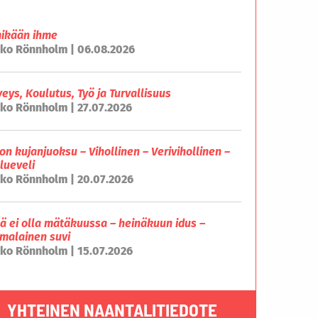
mikään ihme
ko Rönnholm | 06.08.2026
veys, Koulutus, Työ ja Turvallisuus
ko Rönnholm | 27.07.2026
on kujanjuoksu – Vihollinen – Verivihollinen –
lueveli
ko Rönnholm | 20.07.2026
lä ei olla mätäkuussa – heinäkuun idus –
malainen suvi
ko Rönnholm | 15.07.2026
YHTEINEN NAANTALITIEDOTE