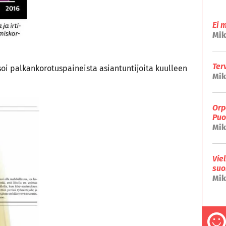
Ei 
Mik
Ter
soi palkankorotuspaineista asiantuntijoita kuulleen
Mik
Orp
Puo
Mik
Vie
suo
Mik