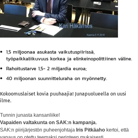
1,5 miljoonaa asukasta vaikutuspiirissä,
työpaikkaliikuvuus korkea ja elinkeinopolittiinen väline.
Rahoitustarve 1,5- 2 miljardia euroa;
40 miljoonan suunnitteluraha on myönnetty.
Kokoomuslaiset kovia puuhaajia! Junapuolueella on uusi
ilme.
Tunnin junasta kansanliike!
Vapaiden valtakunta on SAK:n kampanja.
SAK:n piirijärjestön puheenjohtaja
Iris Pitkäaho
kertoi, että
vapaus on otettu teemaksi perinteen mukaisesti.