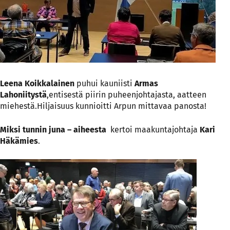
Leena Koikkalainen
puhui kauniisti
Armas
Lahoniitystä
,entisestä piirin puheenjohtajasta, aatteen
miehestä.Hiljaisuus kunnioitti Arpun mittavaa panosta!
Miksi tunnin juna – aiheesta
kertoi maakuntajohtaja
Kari
Häkämies
.