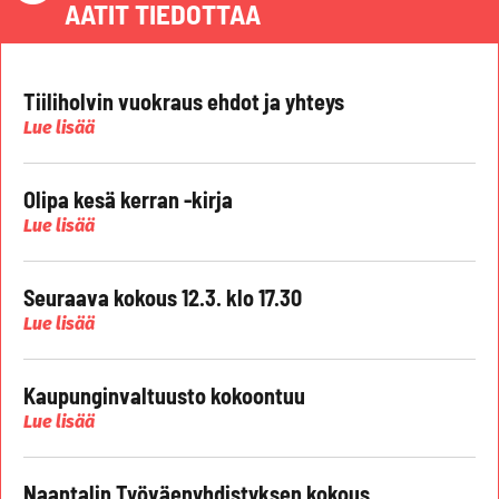
AATIT TIEDOTTAA
Tiiliholvin vuokraus ehdot ja yhteys
Lue lisää
Olipa kesä kerran -kirja
Lue lisää
Seuraava kokous 12.3. klo 17.30
Lue lisää
Kaupunginvaltuusto kokoontuu
Lue lisää
Naantalin Työväenyhdistyksen kokous