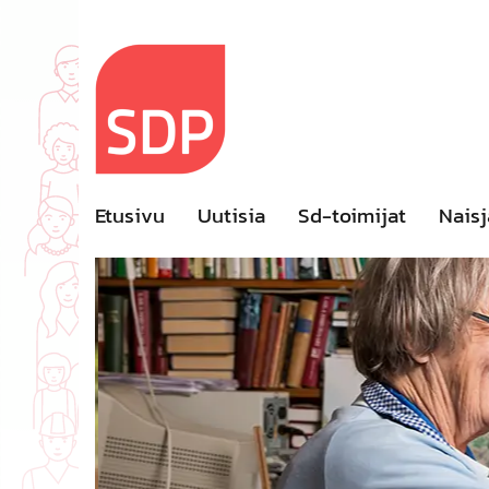
Skip
to
content
Etusivu
Uutisia
Sd-toimijat
Naisj