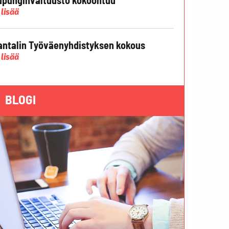
 lisää
ntalin Työväenyhdistyksen kokous
 lisää
BLOGI