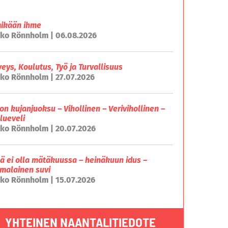
mikään ihme
ko Rönnholm | 06.08.2026
veys, Koulutus, Työ ja Turvallisuus
ko Rönnholm | 27.07.2026
on kujanjuoksu – Vihollinen – Verivihollinen –
lueveli
ko Rönnholm | 20.07.2026
lä ei olla mätäkuussa – heinäkuun idus –
malainen suvi
ko Rönnholm | 15.07.2026
YHTEINEN NAANTALITIEDOTE