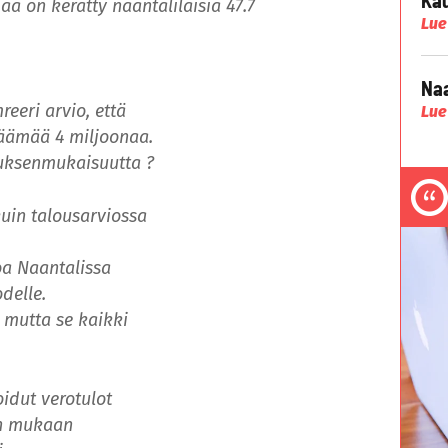
ää on kerätty naantalilaisia 47.7
Lue
Naa
eeri arvio, että
Lue
ijäämää 4 miljoonaa.
tuksenmukaisuutta ?
uin talousarviossa
oa Naantalissa
odelle.
 mutta se kaikki
idut verotulot
en mukaan