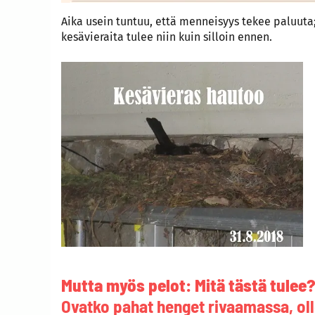
Aika usein tuntuu, että menneisyys tekee paluuta
kesävieraita tulee niin kuin silloin ennen.
Mutta myös pelot: Mitä tästä tulee
Ovatko pahat henget rivaamassa, o