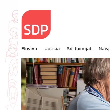
Skip
to
content
Etusivu
Uutisia
Sd-toimijat
Naisj