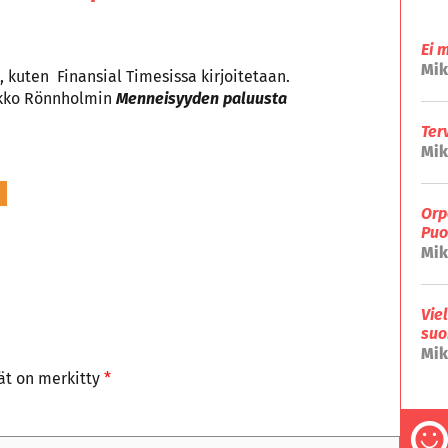
Ei 
Mik
 kuten Finansial Timesissa kirjoitetaan.
Mikko Rönnholmin
Menneisyyden paluusta
Ter
Mik
Orp
Puo
Mik
Vie
suo
Mik
tät on merkitty
*