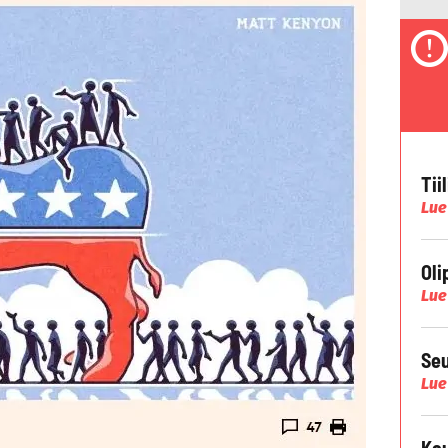
Tii
Lue
Oli
Lue
Seu
Lue
Kau