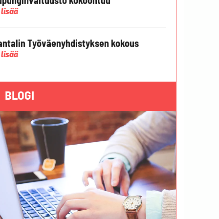
 lisää
ntalin Työväenyhdistyksen kokous
 lisää
BLOGI