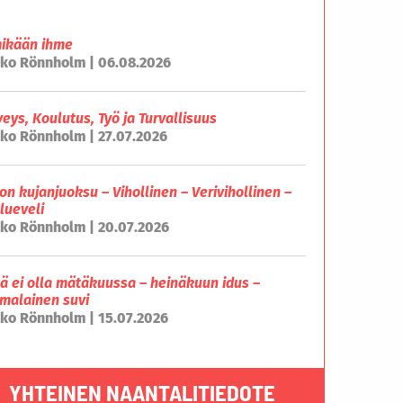
mikään ihme
ko Rönnholm | 06.08.2026
veys, Koulutus, Työ ja Turvallisuus
ko Rönnholm | 27.07.2026
on kujanjuoksu – Vihollinen – Verivihollinen –
lueveli
ko Rönnholm | 20.07.2026
lä ei olla mätäkuussa – heinäkuun idus –
malainen suvi
ko Rönnholm | 15.07.2026
YHTEINEN NAANTALITIEDOTE