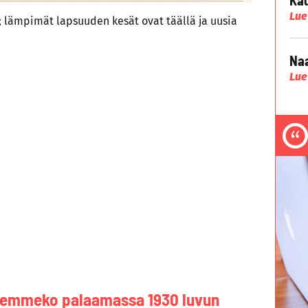
Lue
; lämpimät lapsuuden kesät ovat täällä ja uusia
Naa
Lue
?
llemmeko palaamassa 1930 luvun