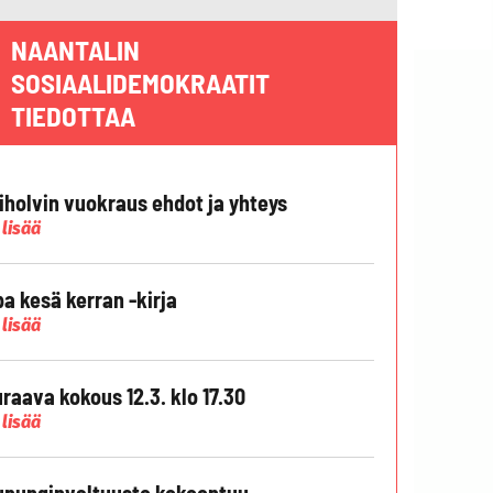
NAANTALIN
SOSIAALIDEMOKRAATIT
TIEDOTTAA
liholvin vuokraus ehdot ja yhteys
 lisää
pa kesä kerran -kirja
 lisää
raava kokous 12.3. klo 17.30
 lisää
punginvaltuusto kokoontuu