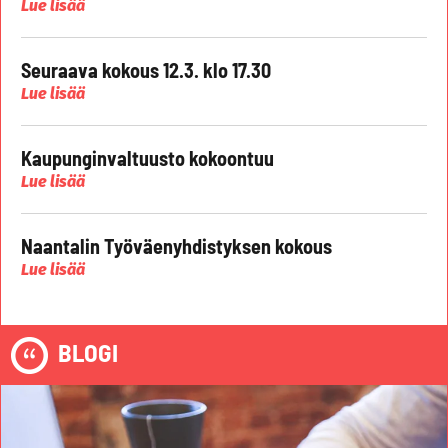
Lue lisää
Seuraava kokous 12.3. klo 17.30
Lue lisää
Kaupunginvaltuusto kokoontuu
Lue lisää
Naantalin Työväenyhdistyksen kokous
Lue lisää
BLOGI