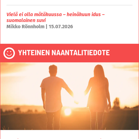
Vielä ei olla mätäkuussa – heinäkuun idus –
suomalainen suvi
Mikko Rönnholm | 15.07.2026
YHTEINEN NAANTALITIEDOTE