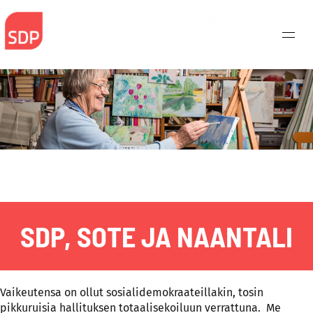
Skip
to
content
SDP, SOTE JA NAANTALI
Vaikeutensa on ollut sosialidemokraateillakin, tosin
Haku:
pikkuruisia hallituksen totaalisekoiluun verrattuna. Me