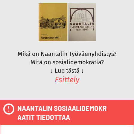
Mikä on Naantalin Työväenyhdistys?
Mitä on sosialidemokratia?
↓
Lue tästä
↓
Esittely
NAANTALIN SOSIAALIDEMOKR
AATIT TIEDOTTAA