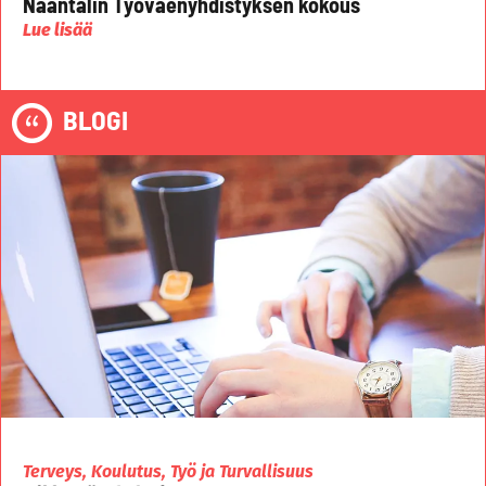
Naantalin Työväenyhdistyksen kokous
Lue lisää
BLOGI
Terveys, Koulutus, Työ ja Turvallisuus