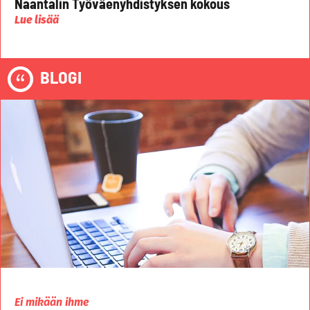
Naantalin Työväenyhdistyksen kokous
Lue lisää
BLOGI
Ei mikään ihme