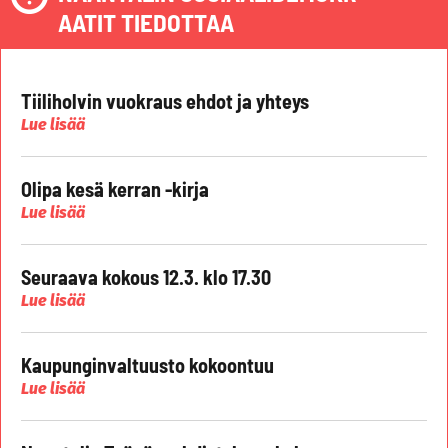
AATIT TIEDOTTAA
Tiiliholvin vuokraus ehdot ja yhteys
Lue lisää
Olipa kesä kerran -kirja
Lue lisää
Seuraava kokous 12.3. klo 17.30
Lue lisää
Kaupunginvaltuusto kokoontuu
Lue lisää