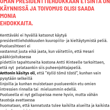
OMAN PRESIDENTTIEHDOKKAAN ETSINTÄ ON
KÄYNNISSÄ JA TOIVOMUS OLISI SAADA
MONIA
EHDOKKAITA.
Kenttäväki ei hyvällä katsonut käytyä
presidenttiehdokkuuden kuuropiilo- ja kieltäytymistä peliä.
Puoluesihteeri ei
vastannut juuta eikä jaata, kun väitettiin, että Hesari
pääkirjoituksessa
pidettiin tapahtuneita kostona Antti Rinteelle tarkoittaen,
että nyt pelataankin siis puheenjohtajapeliä.
Anttonin käsitys oli
, että “
Kyllä tämä tästä
“, kunhan vain
pysytään selkeillä
linjoilla ja kunhan muistetaan puolueenkin etu omien
intressien rinnalla tai mieluummin edellä.
Puolueella ei nyt gallupeissa mene hyvin, mutta vähän
taustoja avattaessa
huomataan, että kannatusta tulee kaikilta alueilta ja kaikista