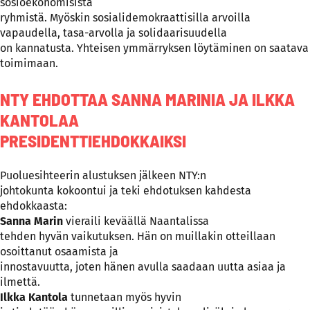
sosioekonomisista
ryhmistä. Myöskin sosialidemokraattisilla arvoilla
vapaudella, tasa-arvolla ja solidaarisuudella
on kannatusta. Yhteisen ymmärryksen löytäminen on saatava
toimimaan.
NTY EHDOTTAA SANNA MARINIA JA ILKKA
KANTOLAA
PRESIDENTTIEHDOKKAIKSI
Puoluesihteerin alustuksen jälkeen NTY:n
johtokunta kokoontui ja teki ehdotuksen kahdesta
ehdokkaasta:
Sanna Marin
vieraili keväällä Naantalissa
tehden hyvän vaikutuksen. Hän on muillakin otteillaan
osoittanut osaamista ja
innostavuutta, joten hänen avulla saadaan uutta asiaa ja
ilmettä.
Ilkka Kantola
tunnetaan myös hyvin