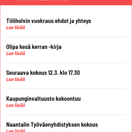
Tiiliholvin vuokraus ehdot ja yhteys
Lue lisää
Olipa kesä kerran -kirja
Lue lisää
Seuraava kokous 12.3. klo 17.30
Lue lisää
Kaupunginvaltuusto kokoontuu
Lue lisää
Naantalin Työväenyhdistyksen kokous
Lue lisää