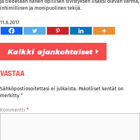
ja tiedetään hänen opillisen sivistyksen lisäksi olevan varma,
inhimillinen ja monipuolinen tekijä.
11.6.2017
Kaikki ajankohtaiset
VASTAA
Sähköpostiosoitettasi ei julkaista.
Pakolliset kentät on
merkitty
*
Kommentti
*