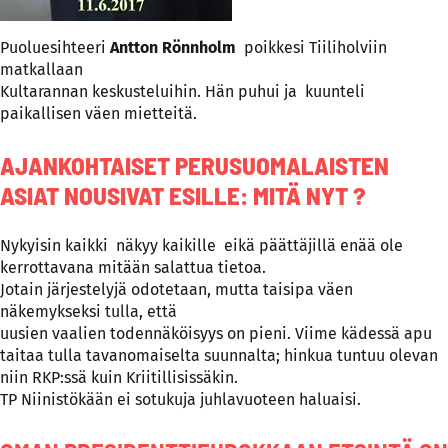
Puoluesihteeri
Antton Rönnholm
poikkesi Tiiliholviin
matkallaan
Kultarannan keskusteluihin. Hän puhui ja kuunteli
paikallisen väen mietteitä.
AJANKOHTAISET PERUSUOMALAISTEN
ASIAT NOUSIVAT ESILLE: MITÄ NYT ?
Nykyisin kaikki näkyy kaikille eikä päättäjillä enää ole
kerrottavana mitään salattua tietoa.
Jotain järjestelyjä odotetaan, mutta taisipa väen
näkemykseksi tulla, että
uusien vaalien todennäköisyys on pieni. Viime kädessä apu
taitaa tulla tavanomaiselta suunnalta; hinkua tuntuu olevan
niin RKP:ssä kuin Kriitillisissäkin.
TP Niinistökään ei sotukuja juhlavuoteen haluaisi.