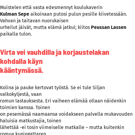
Muistelen että vasta edesmennyt koulukaverin
Kulman Sepe
aikoinaan putosi pulun pesille kiivetessään.
Vahvan ja taitavan nuorukaisen
urheilut jäivät, mutta elämä jatkui; kiitos
Peussan Lassen
paikalla tulon.
Virta vei vauhdilla ja korjaustelakan
kohdalla käyn
kääntymässä.
Kolina ja pauke kertovat työstä. Se ei tule Siljan
valkokyljestä, vaan
romun lastauksesta. Eri vaiheen elämää ollaan näidenkin
toimien kanssa. Toinen
on pesemässä naamaansa voidakseen palvella mukavuuden
haluisia matkustajia, toinen
lähettää -ei tosin viimeiselle matkalle – mutta kuitenkin
romua kuningattaren