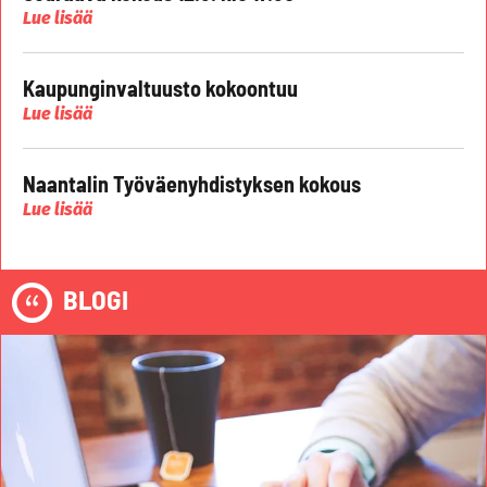
Lue lisää
Kaupunginvaltuusto kokoontuu
Lue lisää
Naantalin Työväenyhdistyksen kokous
Lue lisää
BLOGI