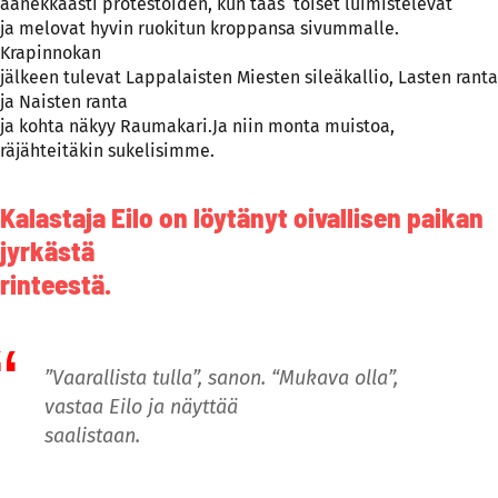
äänekkäästi protestoiden, kun taas toiset luimistelevat
ja melovat hyvin ruokitun kroppansa sivummalle.
Krapinnokan
jälkeen tulevat Lappalaisten Miesten sileäkallio, Lasten ranta
ja Naisten ranta
ja kohta näkyy Raumakari.Ja niin monta muistoa,
räjähteitäkin sukelisimme.
Kalastaja Eilo on löytänyt oivallisen paikan
jyrkästä
rinteestä.
”Vaarallista tulla”, sanon. “Mukava olla”,
vastaa Eilo ja näyttää
saalistaan.