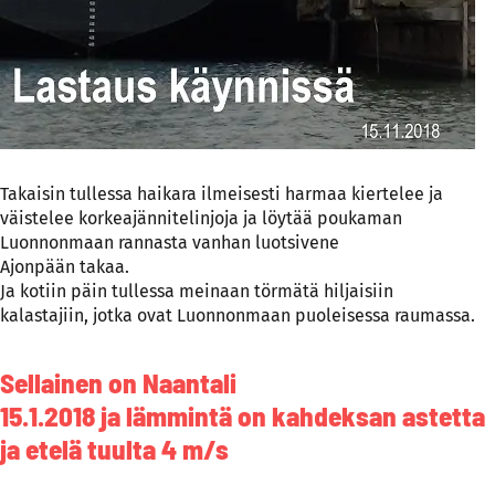
Takaisin tullessa haikara ilmeisesti harmaa kiertelee ja
väistelee korkeajännitelinjoja ja löytää poukaman
Luonnonmaan rannasta vanhan luotsivene
Ajonpään takaa.
Ja kotiin päin tullessa meinaan törmätä hiljaisiin
kalastajiin, jotka ovat Luonnonmaan puoleisessa raumassa.
Sellainen on Naantali
15.1.2018 ja lämmintä on kahdeksan astetta
ja etelä tuulta 4 m/s