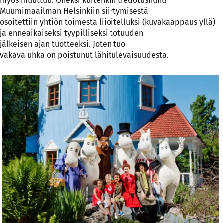
myös muuttuu. Oneksi kuitenkin tiedotushuhu
Muumimaailman Helsinkiin siirtymisestä
osoitettiin yhtiön toimesta liioitelluksi (kuvakaappaus yllä)
ja enneaikaiseksi tyypilliseksi totuuden
jälkeisen ajan tuotteeksi. Joten tuo
vakava uhka on poistunut lähitulevaisuudesta.