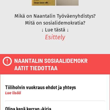
Mikä on Naantalin Työväenyhdistys?
Mitä on sosialidemokratia?
↓
Lue tästä
↓
Esittely
NAANTALIN SOSIAALIDEMOKR
AATIT TIEDOTTAA
Tiiliholvin vuokraus ehdot ja yhteys
Lue lisää
Olipa kesä kerran -kirja