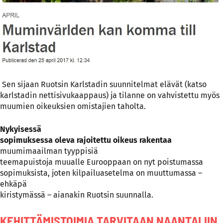
Sen sijaan Ruotsin Karlstadin suunnitelmat elävät (katso
karlstadin nettisivukaappaus) ja tilanne on vahvistettu myös
muumien oikeuksien omistajien taholta.
Nykyisessä
sopimuksessa oleva rajoitettu oikeus rakentaa
muumimaailman tyyppisiä
teemapuistoja muualle Eurooppaan on nyt poistumassa
sopimuksista, joten kilpailuasetelma on muuttumassa –
ehkäpä
kiristymässä – aianakin Ruotsin suunnalla.
KEHITTÄMISTOIMIA TARVITAAN NAANTALIIN