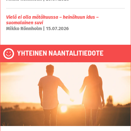
Vielä ei olla mätäkuussa – heinäkuun idus –
suomalainen suvi
Mikko Rönnholm | 15.07.2026
YHTEINEN NAANTALITIEDOTE