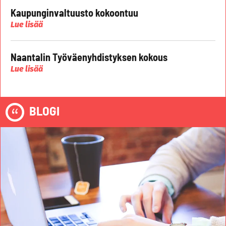
Kaupunginvaltuusto kokoontuu
Lue lisää
Naantalin Työväenyhdistyksen kokous
Lue lisää
BLOGI