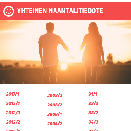
YHTEINEN NAANTALITIEDOTE
2017/1
91/1
2008/3
2013/1
88/3
2008/2
2012/3
88/2
2008/1
2012/2
84/3
2004/2