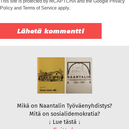
This site is protected by reCAPTCHA and the Google
Privacy
Policy
and
Terms of Service
apply.
Mikä on Naantalin Työväenyhdistys?
Mitä on sosialidemokratia?
↓
Lue tästä
↓