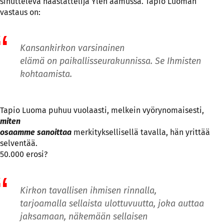
sinutteleva haastattelija Ylen aamussa. Tapio Luoman
vastaus on:
Kansankirkon varsinainen
elämä on paikallisseurakunnissa. Se Ihmisten
kohtaamista.
Tapio Luoma puhuu vuolaasti, melkein vyörynomaisesti,
miten
osaamme sanoittaa
merkityksellisellä tavalla, hän yrittää
selventää.
50.000 erosi?
Kirkon tavallisen ihmisen rinnalla,
tarjoamalla sellaista ulottuvuutta, joka auttaa
jaksamaan, näkemään sellaisen