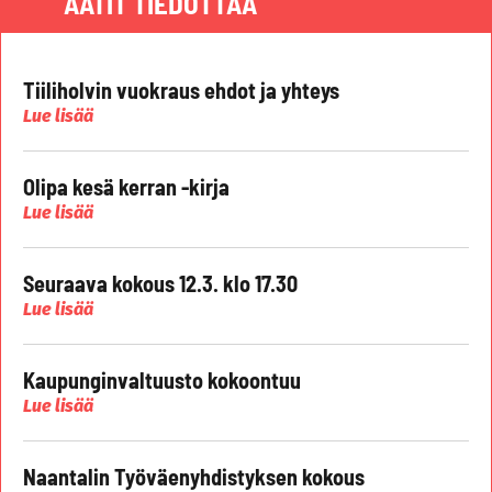
AATIT TIEDOTTAA
Tiiliholvin vuokraus ehdot ja yhteys
Lue lisää
Olipa kesä kerran -kirja
Lue lisää
Seuraava kokous 12.3. klo 17.30
Lue lisää
Kaupunginvaltuusto kokoontuu
Lue lisää
Naantalin Työväenyhdistyksen kokous