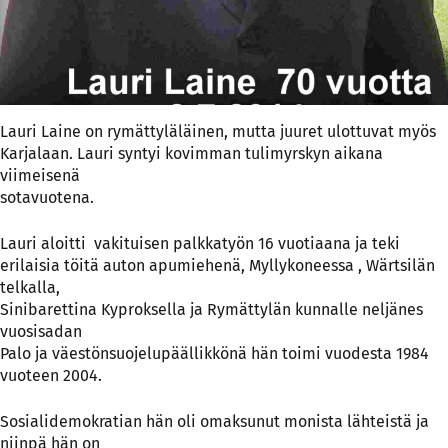
Lauri Laine on rymättyläläinen, mutta juuret ulottuvat myös
Karjalaan. Lauri syntyi kovimman tulimyrskyn aikana
viimeisenä
sotavuotena.
Lauri aloitti vakituisen palkkatyön 16 vuotiaana ja teki
erilaisia töitä auton apumiehenä, Myllykoneessa , Wärtsilän
telkalla,
Sinibarettina Kyproksella ja Rymättylän kunnalle neljänes
vuosisadan
Palo ja väestönsuojelupäällikkönä hän toimi vuodesta 1984
vuoteen 2004.
Sosialidemokratian hän oli omaksunut monista lähteistä ja
niinpä hän on