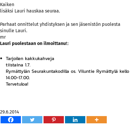
Kaiken
lisäksi Lauri hauskaa seuraa.
Parhaat onnittelut yhdistyksen ja sen jäsenistön puolesta
sinulle Lauri.
mr
Lauri puolestaan on ilmoittanu
t:
Tarjoilen kakkukahveja
tiistaina 1.7.
Rymättylän Seurakuntakodilla os. Viluntie Rymättylä kello
14.00-17.00.
Tervetuloa!
29.6.2014