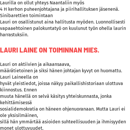
Laurilla on ollut yhteys Naantaliin myös
4 H kerhon puheenjohtajana ja piirihallituksen jäsenenä.
Sinibarettien toimintaan
Lauri on osallistunut aina hallitusta myöden. Luonnollisesti
vapaaehtoinen palokuntatyö on kuulunut työn ohella laurin
harrastuksiin.
LAURI LAINE ON TOIMINNAN MIES.
Lauri on aktiivien ja aikaansaava,
määrätietoinen ja siksi hänen johtajan kyvyt on huomattu.
Lauri Laineella on
hyvät yleistiedot, joissa näkyy paikallishistoriaan ulottuva
kiinnostus. Ennen
muuta hänellä on selvä käsitys yhteiskunnasta, jonka
kehittämisessä
sosialidemokratia on häneen ohjenuoranaan. Mutta Lauri ei
ole yksisilmäinen,
sillä hän ymmärtää asioiden suhteellisuuden ja ihmisyyden
monet ulottuvuudet.