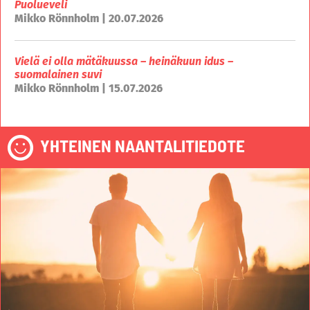
Puolueveli
Mikko Rönnholm | 20.07.2026
Vielä ei olla mätäkuussa – heinäkuun idus –
suomalainen suvi
Mikko Rönnholm | 15.07.2026
YHTEINEN NAANTALITIEDOTE