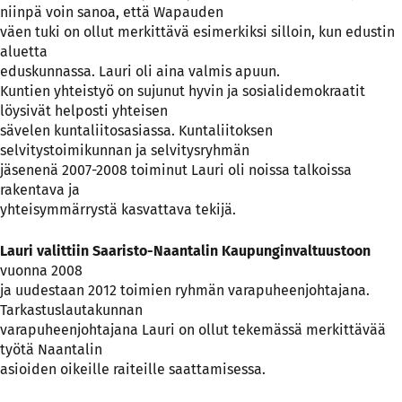
niinpä voin sanoa, että Wapauden
väen tuki on ollut merkittävä esimerkiksi silloin, kun edustin
aluetta
eduskunnassa. Lauri oli aina valmis apuun.
Kuntien yhteistyö on sujunut hyvin ja sosialidemokraatit
löysivät helposti yhteisen
sävelen kuntaliitosasiassa. Kuntaliitoksen
selvitystoimikunnan ja selvitysryhmän
jäsenenä 2007-2008 toiminut Lauri oli noissa talkoissa
rakentava ja
yhteisymmärrystä kasvattava tekijä.
Lauri valittiin Saaristo-Naantalin Kaupunginvaltuustoon
vuonna 2008
ja uudestaan 2012 toimien ryhmän varapuheenjohtajana.
Tarkastuslautakunnan
varapuheenjohtajana Lauri on ollut tekemässä merkittävää
työtä Naantalin
asioiden oikeille raiteille saattamisessa.