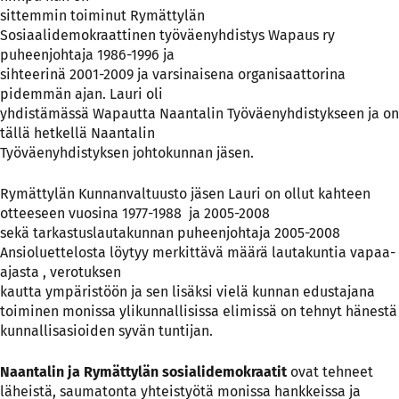
sittemmin toiminut Rymättylän
Sosiaalidemokraattinen työväenyhdistys Wapaus ry
puheenjohtaja 1986-1996 ja
sihteerinä 2001-2009 ja varsinaisena organisaattorina
pidemmän ajan. Lauri oli
yhdistämässä Wapautta Naantalin Työväenyhdistykseen ja on
tällä hetkellä Naantalin
Työväenyhdistyksen johtokunnan jäsen.
Rymättylän Kunnanvaltuusto jäsen Lauri on ollut kahteen
otteeseen vuosina 1977-1988 ja 2005-2008
sekä tarkastuslautakunnan puheenjohtaja 2005-2008
Ansioluettelosta löytyy merkittävä määrä lautakuntia vapaa-
ajasta , verotuksen
kautta ympäristöön ja sen lisäksi vielä kunnan edustajana
toiminen monissa ylikunnallisissa elimissä on tehnyt hänestä
kunnallisasioiden syvän tuntijan.
Naantalin ja Rymättylän sosialidemokraatit
ovat tehneet
läheistä, saumatonta yhteistyötä monissa hankkeissa ja