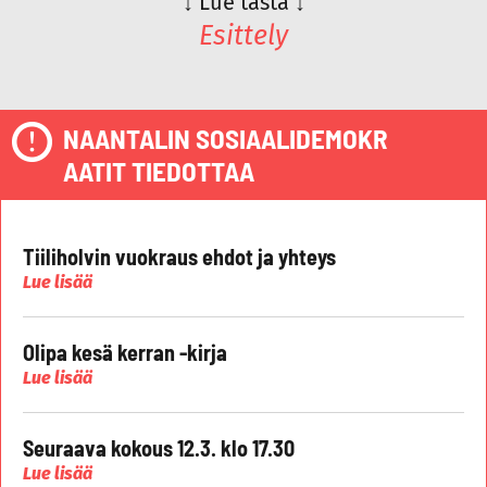
↓
Lue tästä
↓
Esittely
NAANTALIN SOSIAALIDEMOKR
AATIT TIEDOTTAA
Tiiliholvin vuokraus ehdot ja yhteys
Lue lisää
Olipa kesä kerran -kirja
Lue lisää
Seuraava kokous 12.3. klo 17.30
Lue lisää