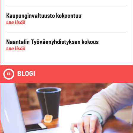
Kaupunginvaltuusto kokoontuu
Lue lisää
Naantalin Työväenyhdistyksen kokous
Lue lisää
BLOGI