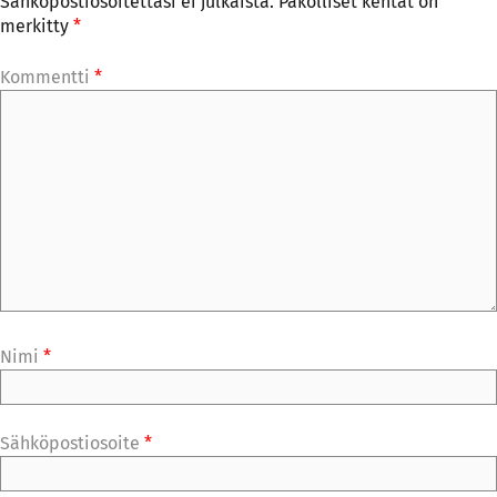
Sähköpostiosoitettasi ei julkaista.
Pakolliset kentät on
merkitty
*
Kommentti
*
Nimi
*
Sähköpostiosoite
*