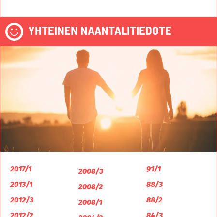
YHTEINEN NAANTALITIEDOTE
2017/1
91/1
2008/3
2013/1
88/3
2008/2
2012/3
88/2
2008/1
2012/2
84/3