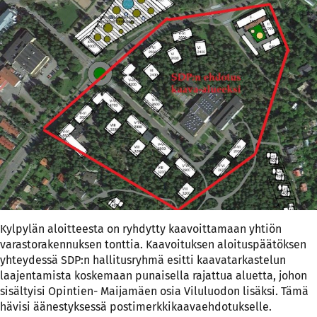
Kylpylän aloitteesta on ryhdytty kaavoittamaan yhtiön
varastorakennuksen tonttia. Kaavoituksen aloituspäätöksen
yhteydessä SDP:n hallitusryhmä esitti kaavatarkastelun
laajentamista koskemaan punaisella rajattua aluetta, johon
sisältyisi Opintien- Maijamäen osia Viluluodon lisäksi. Tämä
hävisi äänestyksessä postimerkkikaavaehdotukselle.