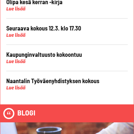
Olipa kesä kerran -kirja
Lue lisää
Seuraava kokous 12.3. klo 17.30
Lue lisää
Kaupunginvaltuusto kokoontuu
Lue lisää
Naantalin Työväenyhdistyksen kokous
Lue lisää
BLOGI