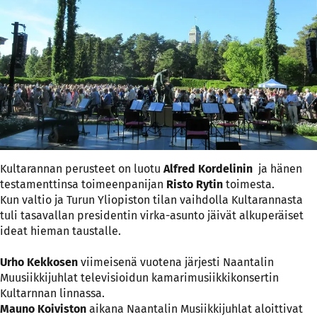
Kultarannan perusteet on luotu
Alfred Kordelinin
ja hänen
testamenttinsa toimeenpanijan
Risto Rytin
toimesta.
Kun valtio ja Turun Yliopiston tilan vaihdolla Kultarannasta
tuli tasavallan presidentin virka-asunto jäivät alkuperäiset
ideat hieman taustalle.
Urho Kekkosen
viimeisenä vuotena järjesti Naantalin
Muusiikkijuhlat televisioidun kamarimusiikkikonsertin
Kultarnnan linnassa.
Mauno Koiviston
aikana Naantalin Musiikkijuhlat aloittivat