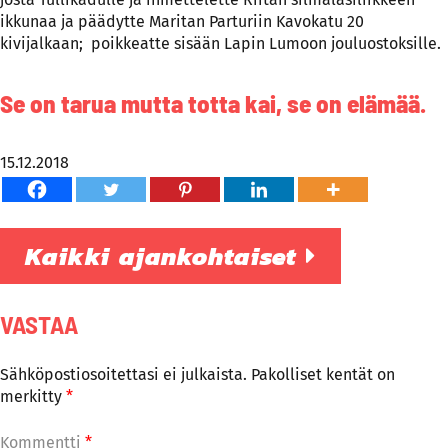
ikkunaa ja päädytte Maritan Parturiin Kavokatu 20
kivijalkaan; poikkeatte sisään Lapin Lumoon jouluostoksille.
Se on tarua mutta totta kai, se on elämää.
15.12.2018
Kaikki ajankohtaiset
VASTAA
Sähköpostiosoitettasi ei julkaista.
Pakolliset kentät on
merkitty
*
Kommentti
*