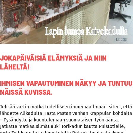
JOKAPÄIVÄISIÄ ELÄMYKSIÄ JA NIIN
LÄHELTÄ!
IHMISEN VAPAUTUMINEN NÄKYY JA TUNTUU
NÄISSÄ KUVISSA.
Tehkää vartin matka todelliseen ihmemaailmaan siten , että
lähdette Alikadulta Hasta Pastan vanhan Krappulan kohdalta
– Pysähdytte ja kuuntelemaan suomalaisen työn ääntä.
Jatkatte matkaa silmät auki Torikadun kautta Puistotielle,
josta Tullikadulle ja ihmettelette Riitan silmälasiliikkeen