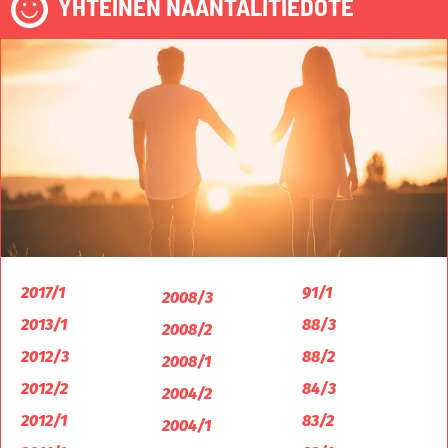
YHTEINEN NAANTALITIEDOTE
2017/1
91/1
2008/3
2013/1
88/3
2008/2
2012/3
88/2
2008/1
2012/2
84/3
2004/2
2012/1
83/2
2004/1