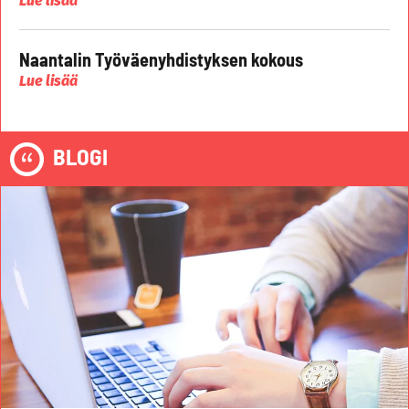
Lue lisää
Naantalin Työväenyhdistyksen kokous
Lue lisää
BLOGI