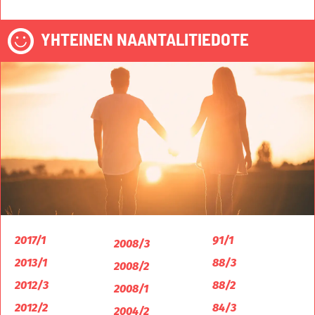
YHTEINEN NAANTALITIEDOTE
2017/1
91/1
2008/3
2013/1
88/3
2008/2
2012/3
88/2
2008/1
2012/2
84/3
2004/2