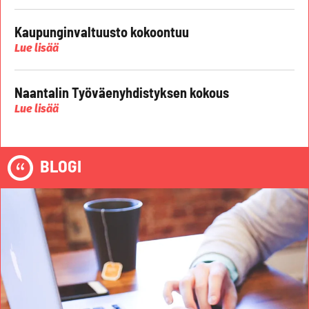
Kaupunginvaltuusto kokoontuu
Lue lisää
Naantalin Työväenyhdistyksen kokous
Lue lisää
BLOGI