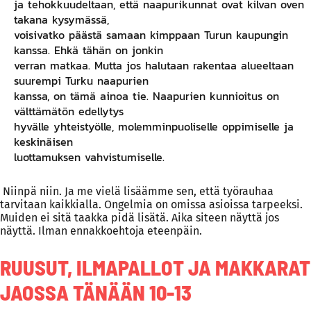
ja tehokkuudeltaan, että naapurikunnat ovat kilvan oven
takana kysymässä,
voisivatko päästä samaan kimppaan Turun kaupungin
kanssa. Ehkä tähän on jonkin
verran matkaa. Mutta jos halutaan rakentaa alueeltaan
suurempi Turku naapurien
kanssa, on tämä ainoa tie. Naapurien kunnioitus on
välttämätön edellytys
hyvälle yhteistyölle, molemminpuoliselle oppimiselle ja
keskinäisen
luottamuksen vahvistumiselle.
Niinpä niin. Ja me vielä lisäämme sen, että työrauhaa
tarvitaan kaikkialla. Ongelmia on omissa asioissa tarpeeksi.
Muiden ei sitä taakka pidä lisätä. Aika siteen näyttä jos
näyttä. Ilman ennakkoehtoja eteenpäin.
RUUSUT, ILMAPALLOT JA MAKKARAT
JAOSSA TÄNÄÄN 10-13