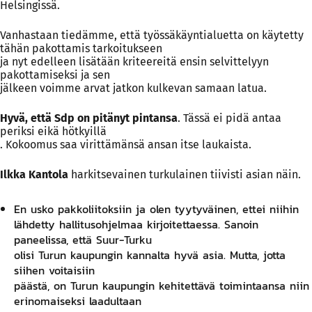
Helsingissä.
Vanhastaan tiedämme, että työssäkäyntialuetta on käytetty
tähän pakottamis tarkoitukseen
ja nyt edelleen lisätään kriteereitä ensin selvittelyyn
pakottamiseksi ja sen
jälkeen voimme arvat jatkon kulkevan samaan latua.
Hyvä, että Sdp on pitänyt pintansa
. Tässä ei pidä antaa
periksi eikä hötkyillä
. Kokoomus saa virittämänsä ansan itse laukaista.
Ilkka Kantola
harkitsevainen turkulainen tiivisti asian näin.
En usko pakkoliitoksiin ja olen tyytyväinen, ettei niihin
lähdetty hallitusohjelmaa kirjoitettaessa. Sanoin
paneelissa, että Suur-Turku
olisi Turun kaupungin kannalta hyvä asia. Mutta, jotta
siihen voitaisiin
päästä, on Turun kaupungin kehitettävä toimintaansa niin
erinomaiseksi laadultaan