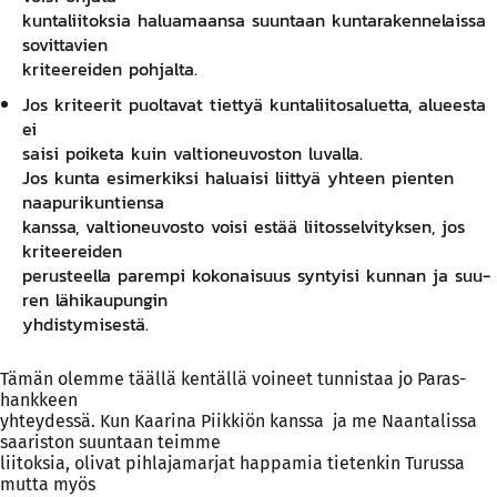
kun­ta­lii­tok­sia ha­lua­maan­sa suun­taan kun­ta­ra­ken­ne­lais­sa
so­vit­ta­vien
kri­tee­rei­den poh­jal­ta.
Jos kri­tee­rit puol­ta­vat tiet­tyä kun­ta­lii­to­sa­luet­ta, aluees­ta
ei
sai­si poi­ke­ta kuin val­tio­neu­vos­ton lu­val­la.
Jos kun­ta esi­mer­kik­si ha­luai­si liit­tyä yh­teen pien­ten
naa­pu­ri­kun­tien­sa
kans­sa, val­tio­neu­vos­to voi­si es­tää lii­tos­sel­vi­tyk­sen, jos
kri­tee­rei­den
pe­rus­teel­la pa­rem­pi ko­ko­nai­suus syn­tyi­si kun­nan ja suu­
ren lä­hi­kau­pun­gin
yh­dis­ty­mi­ses­tä.
Tämän olemme täällä kentällä voineet tunnistaa jo Paras-
hankkeen
yhteydessä. Kun Kaarina Piikkiön kanssa
ja me Naantalissa
saariston suuntaan teimme
liitoksia, olivat pihlajamarjat happamia tietenkin Turussa
mutta myös