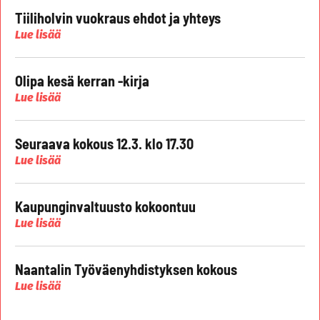
Tiiliholvin vuokraus ehdot ja yhteys
Lue lisää
Olipa kesä kerran -kirja
Lue lisää
Seuraava kokous 12.3. klo 17.30
Lue lisää
Kaupunginvaltuusto kokoontuu
Lue lisää
Naantalin Työväenyhdistyksen kokous
Lue lisää