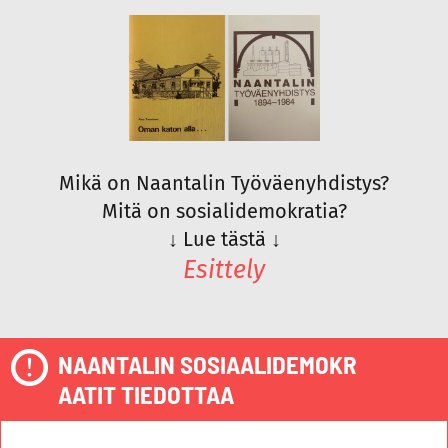
Mikä on Naantalin Työväenyhdistys?
Mitä on sosialidemokratia?
↓
Lue tästä
↓
Esittely
NAANTALIN SOSIAALIDEMOKR
AATIT TIEDOTTAA