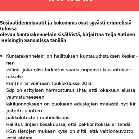
So­siaa­li­de­mo­kraa­tit ja ko­koo­mus ovat sy­väs­ti eri­mie­li­siä
tu­los­sa
ole­van kun­ta­ra­ken­ne­lain si­säl­lös­tä, kirjoittaa Teija Sutinen
Helsingin Sanomissa tänään
Kun­ta­ra­ken­ne­la­ki on hal­li­tuk­sen kun­ta­uu­dis­tuk­sen kes­kei­
nen
vä­li­ne, jo­ka oli­si tar­koi­tus saa­da no­peas­ti lau­sun­to­kier­
rok­sel­le
kun­tiin ja voi­maan tou­ko­kuus­sa 2013.
Sdp on eri­tyi­sen her­mos­tu­nut sii­tä, et­tä lo­ka­kuun alus­sa
val­mis­tu­nee­seen
la­ki­luon­nok­seen on puo­lueen edus­ta­jien mie­les­tä nyt kir­
joi­tet­tu kun­tien
pak­ko­lii­tos­ten mah­dol­li­suus.
Hal­li­tus lin­ja­si ke­sä­kuus­sa, et­tä pak­ko­lii­tok­sia ei teh­dä.
HS:n tie­to­jen mu­kaan ky­se on sii­tä, et­tä val­tio­neu­vos­to
voi­si oh­ja­ta