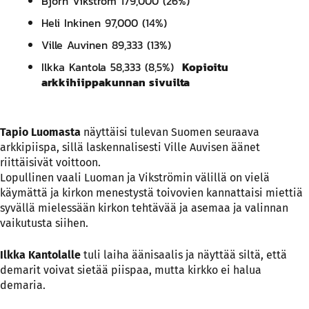
Björn Vikström 179,000 (26%)
Heli Inkinen 97,000 (14%)
Ville Auvinen 89,333 (13%)
Ilkka Kantola 58,333 (8,5%)
Kopioitu
arkkihiippakunnan sivuilta
Tapio Luomasta
näyttäisi tulevan Suomen seuraava
arkkipiispa, sillä laskennalisesti Ville Auvisen äänet
riittäisivät voittoon.
Lopullinen vaali Luoman ja Vikströmin välillä on vielä
käymättä ja kirkon menestystä toivovien kannattaisi miettiä
syvällä mielessään kirkon tehtävää ja asemaa ja valinnan
vaikutusta siihen.
Ilkka Kantolalle
tuli laiha äänisaalis ja näyttää siltä, että
demarit voivat sietää piispaa, mutta kirkko ei halua
demaria.