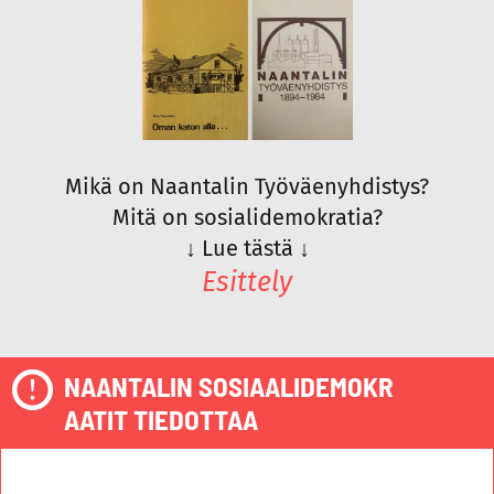
Mikä on Naantalin Työväenyhdistys?
Mitä on sosialidemokratia?
↓
Lue tästä
↓
Esittely
NAANTALIN SOSIAALIDEMOKR
AATIT TIEDOTTAA