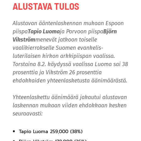
ALUSTAVA TULOS
Alustavan ääntenlaskennan mukaan Espoon
piispa
Tapio Luoma
ja Porvoon piispa
Björn
Vikström
menevät jatkoon toiselle
vaalikierrokselle Suomen evankelis-
luterilaisen kirkon arkkipiispan vaalissa.
Torstaina 8.2. käydyssä vaalissa Luoma sai 38
prosenttia ja Vikström 26 prosenttia
ehdokkaiden yhteenlasketusta äänimäärästä.
Yhteenlaskettu äänimäärä jakautui alustavan
laskennan mukaan viiden ehdokkaan kesken
seuraavasti:
Tapio Luoma 259,000 (38%)