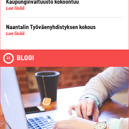
Kaupunginvaltuusto kokoontuu
Lue lisää
Naantalin Työväenyhdistyksen kokous
Lue lisää
BLOGI