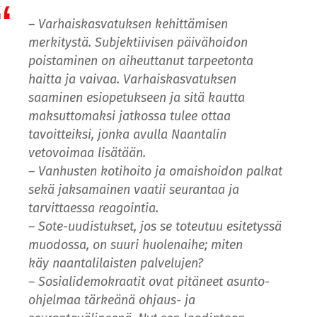
– Varhaiskasvatuksen kehittämisen
merkitystä. Subjektiivisen päivähoidon
poistaminen on aiheuttanut tarpeetonta
haitta ja vaivaa. Varhaiskasvatuksen
saaminen esiopetukseen ja sitä kautta
maksuttomaksi jatkossa tulee ottaa
tavoitteiksi, jonka avulla Naantalin
vetovoimaa lisätään.
– Vanhusten kotihoito ja omaishoidon palkat
sekä jaksamainen vaatii seurantaa ja
tarvittaessa reagointia.
– Sote-uudistukset, jos se toteutuu esitetyssä
muodossa, on suuri huolenaihe; miten
käy naantalilaisten palvelujen?
– Sosialidemokraatit ovat pitäneet asunto-
ohjelmaa tärkeänä ohjaus- ja