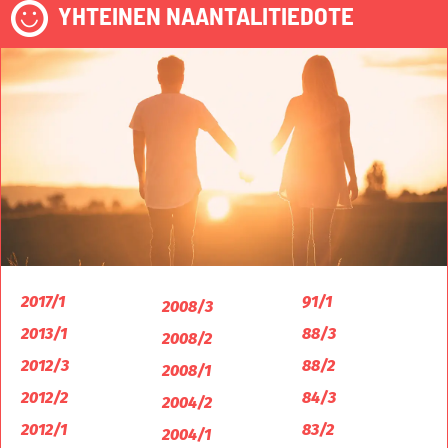
YHTEINEN NAANTALITIEDOTE
2017/1
91/1
2008/3
2013/1
88/3
2008/2
2012/3
88/2
2008/1
2012/2
84/3
2004/2
2012/1
83/2
2004/1