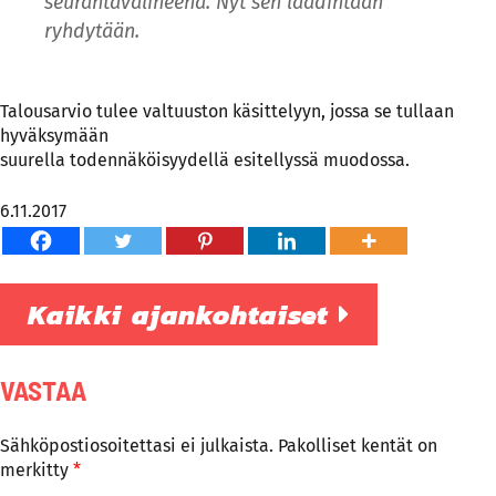
seurantavälineenä. Nyt sen laadintaan
ryhdytään.
Talousarvio tulee valtuuston käsittelyyn, jossa se tullaan
hyväksymään
suurella todennäköisyydellä esitellyssä muodossa.
6.11.2017
Kaikki ajankohtaiset
VASTAA
Sähköpostiosoitettasi ei julkaista.
Pakolliset kentät on
merkitty
*