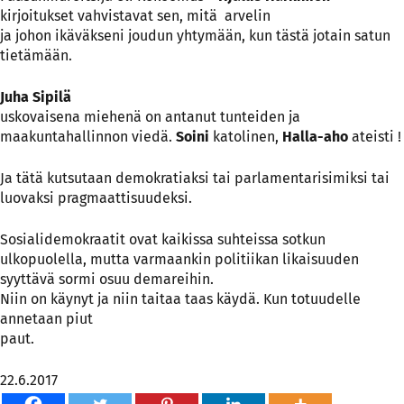
kirjoitukset vahvistavat sen, mitä arvelin
ja johon ikäväkseni joudun yhtymään, kun tästä jotain satun
tietämään.
Juha Sipilä
uskovaisena miehenä on antanut tunteiden ja
maakuntahallinnon viedä.
Soini
katolinen,
Halla-aho
ateisti !
Ja tätä kutsutaan demokratiaksi tai parlamentarisimiksi tai
luovaksi pragmaattisuudeksi.
Sosialidemokraatit ovat kaikissa suhteissa sotkun
ulkopuolella, mutta varmaankin politiikan likaisuuden
syyttävä sormi osuu demareihin.
Niin on käynyt ja niin taitaa taas käydä. Kun totuudelle
annetaan piut
paut.
22.6.2017