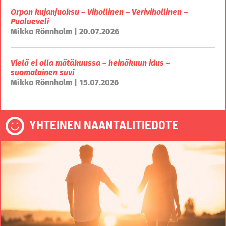
Orpon kujanjuoksu – Vihollinen – Verivihollinen –
Puolueveli
Mikko Rönnholm | 20.07.2026
Vielä ei olla mätäkuussa – heinäkuun idus –
suomalainen suvi
Mikko Rönnholm | 15.07.2026
YHTEINEN NAANTALITIEDOTE