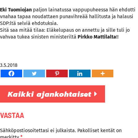
Eki Tuomiojan
paljon lainatussa vappupuheessa hän ehdotti
vnahaa tapaa noudattaen punavihreää hallitusta ja halausi
SDP:ltä selviä ehdotuksia.
Sitä saa mitää tilaa: Eläkelupaus on annettu ja sille tuli jo
vahvaa tukea sinisten ministeriltä
Pirkko Mattilalta
!!
3.5.2018
Kaikki ajankohtaiset
VASTAA
Sähköpostiosoitettasi ei julkaista.
Pakolliset kentät on
merkitty
*