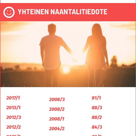
YHTEINEN NAANTALITIEDOTE
2017/1
91/1
2008/3
2013/1
88/3
2008/2
2012/3
88/2
2008/1
2012/2
84/3
2004/2