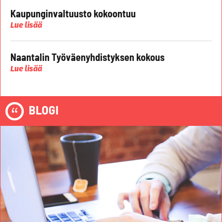
Kaupunginvaltuusto kokoontuu
Lue lisää
Naantalin Työväenyhdistyksen kokous
Lue lisää
BLOGI