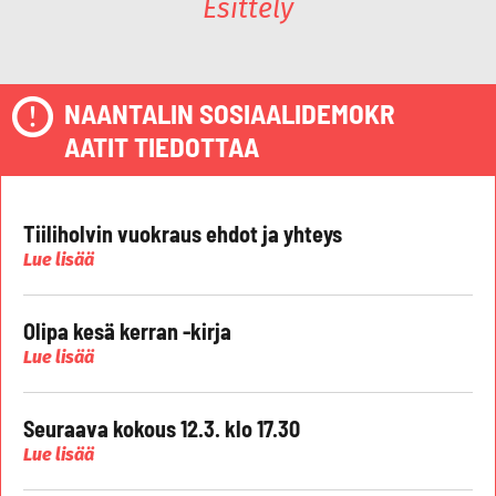
Esittely
NAANTALIN SOSIAALIDEMOKR
AATIT TIEDOTTAA
Tiiliholvin vuokraus ehdot ja yhteys
Lue lisää
Olipa kesä kerran -kirja
Lue lisää
Seuraava kokous 12.3. klo 17.30
Lue lisää