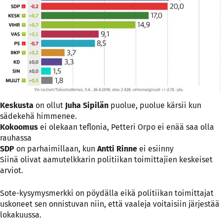
Keskusta
on ollut
Juha Sipilän
puolue, puolue kärsii kun
sädekehä himmenee.
Kokoomus
ei olekaan teflonia, Petteri Orpo ei enää saa olla
rauhassa
SDP
on parhaimillaan, kun
Antti Rinne
ei esiinny
Siinä olivat aamutelkkarin politiikan toimittajien keskeiset
arviot.
Sote-kysymysmerkki on pöydälla eikä politiikan toimittajat
uskoneet sen onnistuvan niin, että vaaleja voitaisiin järjestää
lokakuussa.