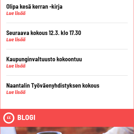
Olipa kesä kerran -kirja
Lue lisää
Seuraava kokous 12.3. klo 17.30
Lue lisää
Kaupunginvaltuusto kokoontuu
Lue lisää
Naantalin Työväenyhdistyksen kokous
Lue lisää
BLOGI