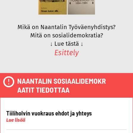
Mikä on Naantalin Työväenyhdistys?
Mitä on sosialidemokratia?
↓
Lue tästä
↓
Esittely
NAANTALIN SOSIAALIDEMOKR
AATIT TIEDOTTAA
Tiiliholvin vuokraus ehdot ja yhteys
Lue lisää