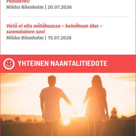
Puolueveli
Mikko Rönnholm | 20.07.2026
Vielä ei olla mätäkuussa – heinäkuun idus –
suomalainen suvi
Mikko Rönnholm | 15.07.2026
YHTEINEN NAANTALITIEDOTE