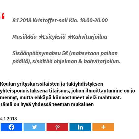
8.1.2018 Kristoffer-sali Klo.​ ​18:00-20:00
Musiikkia
★
Esityksiä
★
Kahvitarjoilua
Sisäänpääsymaksu​ ​5€ (maksetaan​ ​paikan​
​päällä), sisältää​ ​ohjelman​ ​&​ ​kahvitarjoilun.
Koulun yrityskurssilaisten ja tukiyhdistyksen
yhteisponnistuksena tilaisuus, johon ilmoittautumine on jo
mennyt, mutta ehkäpä kiinnostuneet vielä mahtuvat.
Tämä on hyvä yhdessä teeman mukainen
4.1.2018