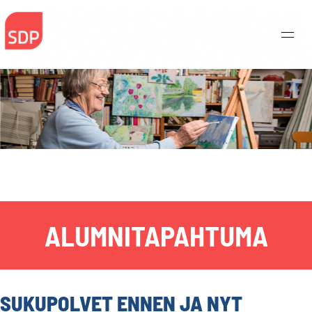
Skip
to
content
ALUMNITAPAHTUMA
SUKUPOLVET ENNEN​ ​JA​ ​NYT
Haku: