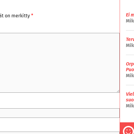
Ei 
tät on merkitty
*
Mik
Ter
Mik
Orp
Puo
Mik
Vie
suo
Mik