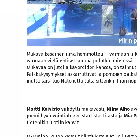
Mukava kesäinen ilma hemmotteli – varmaan liik
varmaan vielä entiset korona pelotkin mielessä.
Mukavaa on jutella kavereiden kanssa, on tainnut
Palkkakysymykset askarruttivat ja pomojen palkat 
mutta taisi tuo Nato juttu tulla sittenkin liian nop
Martti Koivisto
viihdytti mukavasti,
Niina Alho
ava
puhui hyvinvointialueen startista tilasta ja
Mia P
tietenikin juotiin kahvit
MEP Mipe, kuten kaverit häntä kutsuvat, oli tyyty