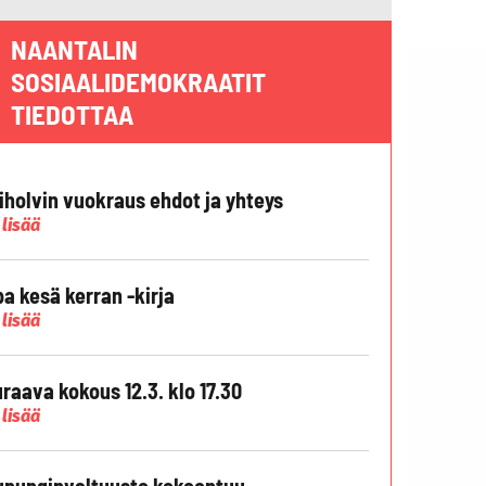
NAANTALIN
SOSIAALIDEMOKRAATIT
TIEDOTTAA
liholvin vuokraus ehdot ja yhteys
 lisää
pa kesä kerran -kirja
 lisää
raava kokous 12.3. klo 17.30
 lisää
punginvaltuusto kokoontuu