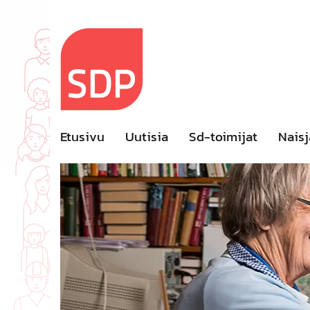
Skip
to
content
Etusivu
Uutisia
Sd-toimijat
Naisj