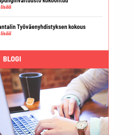
 lisää
ntalin Työväenyhdistyksen kokous
 lisää
BLOGI