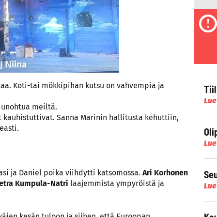
aa. Koti-tai mökkipihan kutsu on vahvempia ja
Tii
Lue
 unohtua meiltä.
kauhistuttivat. Sanna Marinin hallitusta kehuttiin,
easti.
Oli
Lue
si ja Daniel poika viihdytti katsomossa.
Ari Korhonen
Seu
etra Kumpula-Natri
laajemmista ympyröistä ja
Lue
Kau
väien kesän tuloon ja siihen, että Euroopan