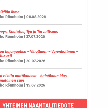
mikään ihme
ko Rönnholm | 06.08.2026
veys, Koulutus, Työ ja Turvallisuus
ko Rönnholm | 27.07.2026
on kujanjuoksu – Vihollinen – Verivihollinen –
lueveli
ko Rönnholm | 20.07.2026
lä ei olla mätäkuussa – heinäkuun idus –
malainen suvi
ko Rönnholm | 15.07.2026
YHTEINEN NAANTALITIEDOTE