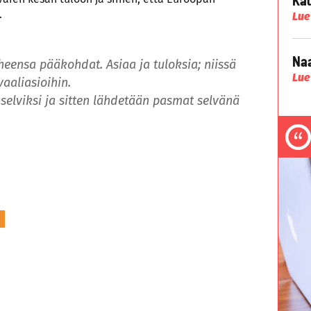
.
Lue
Naa
heensa pääkohdat. Asiaa ja tuloksia; niissä
Lue
aaliasioihin.
 selviksi ja sitten lähdetään pasmat selvänä