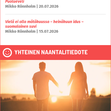
Puolueveli
Mikko Rönnholm | 20.07.2026
Vielä ei olla mätäkuussa – heinäkuun idus –
suomalainen suvi
Mikko Rönnholm | 15.07.2026
YHTEINEN NAANTALITIEDOTE