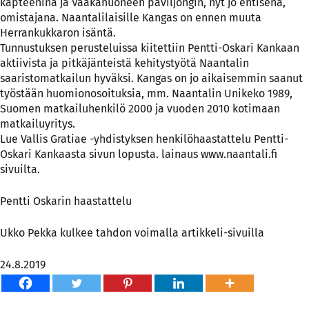
kapteenina ja Vaakahuoneen paviljongin, nyt jo entisenä,
omistajana. Naantalilaisille Kangas on ennen muuta
Herrankukkaron isäntä.
Tunnustuksen perusteluissa kiitettiin Pentti-Oskari Kankaan
aktiivista ja pitkäjänteistä kehitystyötä Naantalin
saaristomatkailun hyväksi. Kangas on jo aikaisemmin saanut
työstään huomionosoituksia, mm. Naantalin Unikeko 1989,
Suomen matkailuhenkilö 2000 ja vuoden 2010 kotimaan
matkailuyritys.
Lue Vallis Gratiae -yhdistyksen henkilöhaastattelu Pentti-
Oskari Kankaasta sivun lopusta. lainaus www.naantali.fi
sivuilta.
Pentti Oskarin haastattelu
Ukko Pekka kulkee tahdon voimalla artikkeli-sivuilla
24.8.2019