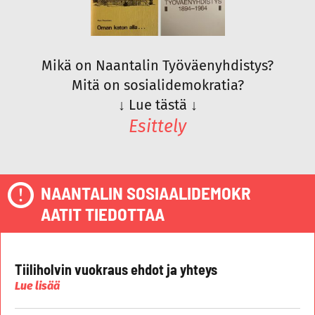
Mikä on Naantalin Työväenyhdistys?
Mitä on sosialidemokratia?
↓
Lue tästä
↓
Esittely
NAANTALIN SOSIAALIDEMOKR
AATIT TIEDOTTAA
Tiiliholvin vuokraus ehdot ja yhteys
Lue lisää