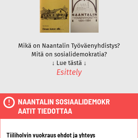
Mikä on Naantalin Työväenyhdistys?
Mitä on sosialidemokratia?
↓
Lue tästä
↓
Esittely
NAANTALIN SOSIAALIDEMOKR
AATIT TIEDOTTAA
Tiiliholvin vuokraus ehdot ja yhteys