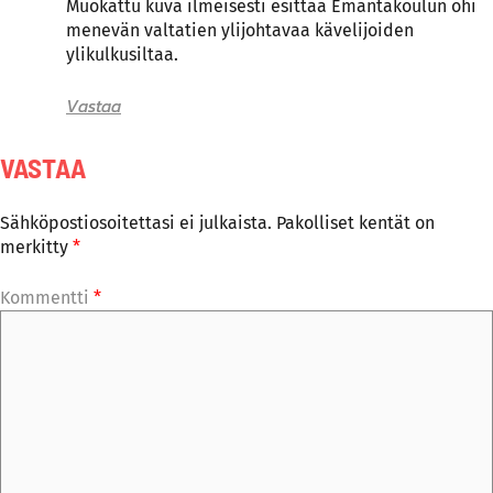
Muokattu kuva ilmeisesti esittää Emäntäkoulun ohi
menevän valtatien ylijohtavaa kävelijoiden
ylikulkusiltaa.
Vastaa
VASTAA
Sähköpostiosoitettasi ei julkaista.
Pakolliset kentät on
merkitty
*
Kommentti
*