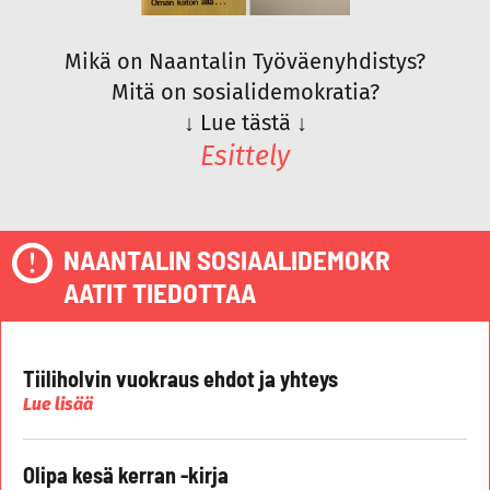
Mikä on Naantalin Työväenyhdistys?
Mitä on sosialidemokratia?
↓
Lue tästä
↓
Esittely
NAANTALIN SOSIAALIDEMOKR
AATIT TIEDOTTAA
Tiiliholvin vuokraus ehdot ja yhteys
Lue lisää
Olipa kesä kerran -kirja