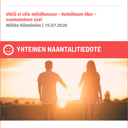
Vielä ei olla mätäkuussa – heinäkuun idus –
suomalainen suvi
Mikko Rönnholm | 15.07.2026
YHTEINEN NAANTALITIEDOTE