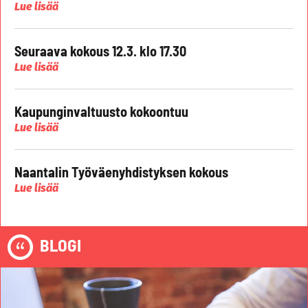
Lue lisää
Seuraava kokous 12.3. klo 17.30
Lue lisää
Kaupunginvaltuusto kokoontuu
Lue lisää
Naantalin Työväenyhdistyksen kokous
Lue lisää
BLOGI