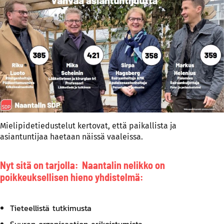
Mielipidetiedustelut kertovat, että paikallista ja
asiantuntijaa haetaan näissä vaaleissa.
Nyt sitä on tarjolla: Naantalin nelikko on
poikkeuksellisen hieno yhdistelmä:
Tieteellistä tutkimusta
Suuren organisaation erikoistumista