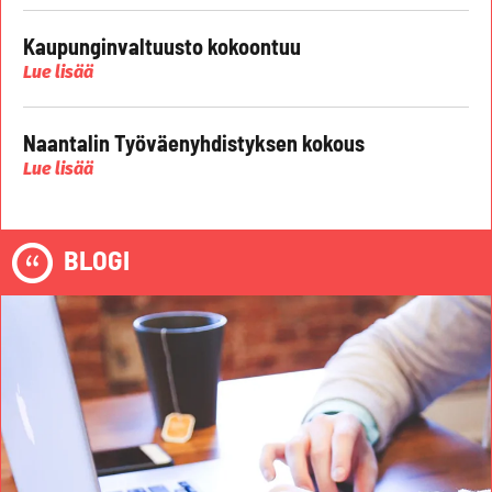
Kaupunginvaltuusto kokoontuu
Lue lisää
Naantalin Työväenyhdistyksen kokous
Lue lisää
BLOGI