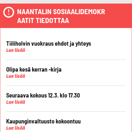
NAANTALIN SOSIAALIDEMOKR
AATIT TIEDOTTAA
Tiiliholvin vuokraus ehdot ja yhteys
Lue lisää
Olipa kesä kerran -kirja
Lue lisää
Seuraava kokous 12.3. klo 17.30
Lue lisää
Kaupunginvaltuusto kokoontuu
Lue lisää