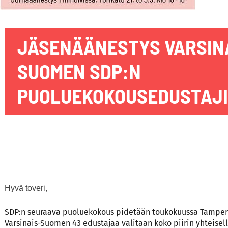
JÄSENÄÄNESTYS VARSIN
SUOMEN SDP:N
PUOLUEKOKOUSEDUSTAJ
Hyvä toveri,
SDP:n seuraava puoluekokous pidetään toukokuussa Tamper
Varsinais-Suomen 43 edustajaa valitaan koko piirin yhteisel