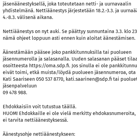
jäsenäänestyksellä, joka toteutetaan netti- ja uurnavaalin
yhdistelmänä. Nettiäänestys järjestetään 18.2.-3.3. ja uurna
4.-8.3. välisenä aikana.
Nettiäänestys on nyt auki. Se päättyy sunnuntaina 3.3. klo 2
nämä ohjeet loppuun asti ennen kuin aloitat äänestämisen.
Äänestämään pääsee joko pankkitunnuksilla tai puolueen
jäsennumerolla ja salasanalla. Uuden salasanan pääset til
osoitteesta
https://oma.sdp.fi.
Jos sinulla ei ole pankkitunnu
eivät toimi, etkä muista/löydä puolueen jäsennumeroa, ota
Kati Saariseen 050 537 8770,
kati.saarinen@sdp.fi
tai puolue
jäsenpalveluun
09 478 988.
Ehdokkaisiin voit tutustua
täällä
.
HUOM! Ehdokkaille ei ole vielä merkitty ehdokasnumeroita, 
ei tarvita nettiäänestyksessä.
Äänestysohje nettiäänestykseen: