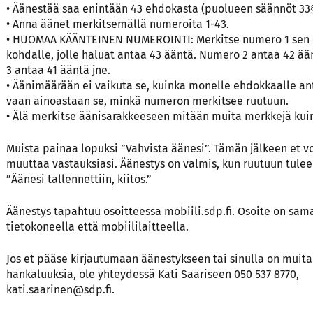
• Äänestää saa enintään 43 ehdokasta (puolueen säännöt 33§
• Anna äänet merkitsemällä numeroita 1-43.
• HUOMAA KÄÄNTEINEN NUMEROINTI: Merkitse numero 1 sen
kohdalle, jolle haluat antaa 43 ääntä. Numero 2 antaa 42 ä
3 antaa 41 ääntä jne.
• Äänimäärään ei vaikuta se, kuinka monelle ehdokkaalle an
vaan ainoastaan se, minkä numeron merkitsee ruutuun.
• Älä merkitse äänisarakkeeseen mitään muita merkkejä kui
Muista painaa lopuksi ”Vahvista äänesi”. Tämän jälkeen et v
muuttaa vastauksiasi. Äänestys on valmis, kun ruutuun tulee
”Äänesi tallennettiin, kiitos.”
Äänestys tapahtuu osoitteessa
mobiili.sdp.fi
. Osoite on sam
tietokoneella että mobiililaitteella.
Jos et pääse kirjautumaan äänestykseen tai sinulla on muita
hankaluuksia, ole yhteydessä Kati Saariseen 050 537 8770,
kati.saarinen@sdp.fi
.