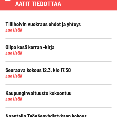
AATIT TIEDOTTAA
Tiiliholvin vuokraus ehdot ja yhteys
Lue lisää
Olipa kesä kerran -kirja
Lue lisää
Seuraava kokous 12.3. klo 17.30
Lue lisää
Kaupunginvaltuusto kokoontuu
Lue lisää
Naantalin Työväenyhdistyksen kokous