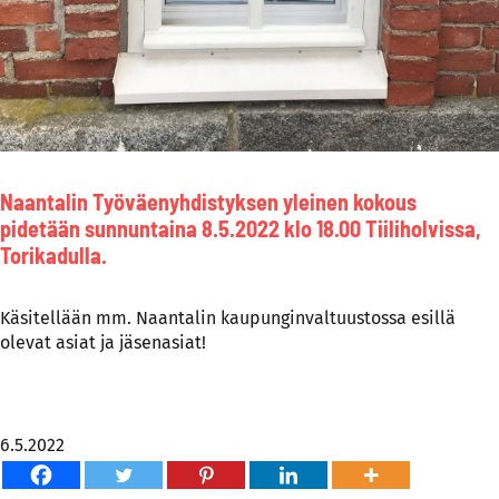
Naantalin Työväenyhdistyksen yleinen kokous
pidetään sunnuntaina 8.5.2022 klo 18.00 Tiiliholvissa,
Torikadulla.
Käsitellään mm. Naantalin kaupunginvaltuustossa esillä
olevat asiat ja jäsenasiat!
6.5.2022