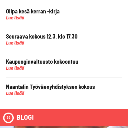
Olipa kesä kerran -kirja
Lue lisää
Seuraava kokous 12.3. klo 17.30
Lue lisää
Kaupunginvaltuusto kokoontuu
Lue lisää
Naantalin Työväenyhdistyksen kokous
Lue lisää
BLOGI