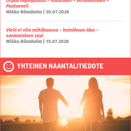
Orpon kujanjuoksu – Vihollinen – Verivihollinen –
Puolueveli
Mikko Rönnholm | 20.07.2026
Vielä ei olla mätäkuussa – heinäkuun idus –
suomalainen suvi
Mikko Rönnholm | 15.07.2026
YHTEINEN NAANTALITIEDOTE