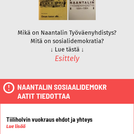
Mikä on Naantalin Työväenyhdistys?
Mitä on sosialidemokratia?
↓
Lue tästä
↓
Esittely
NAANTALIN SOSIAALIDEMOKR
AATIT TIEDOTTAA
Tiiliholvin vuokraus ehdot ja yhteys
Lue lisää