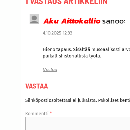
1 VASTAUS ARTIKKELIIN
Aku Aittokallio
sanoo:
4.10.2025 12:33
Hieno tapaus. Sisältää museaalisesti arv
paikallishistoriallista työtä.
Vastaa
VASTAA
Sähköpostiosoitettasi ei julkaista.
Pakolliset ken
Kommentti
*