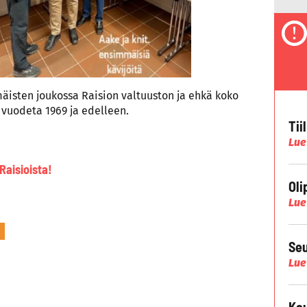
mmäisten joukossa Raision valtuuston ja ehkä koko
vuodeta 1969 ja edelleen.
Tii
Lue
Raisioista!
Oli
Lue
Seu
Lue
Kau