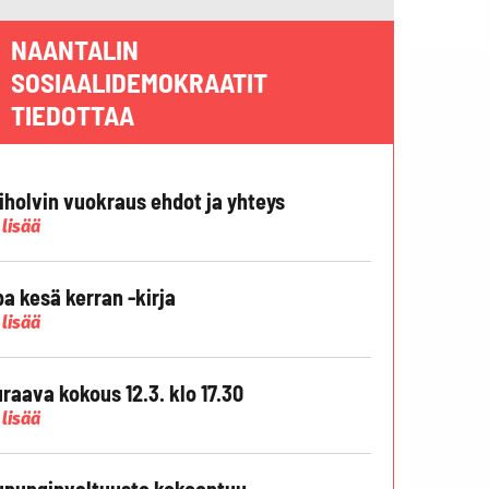
NAANTALIN
SOSIAALIDEMOKRAATIT
TIEDOTTAA
liholvin vuokraus ehdot ja yhteys
 lisää
pa kesä kerran -kirja
 lisää
raava kokous 12.3. klo 17.30
 lisää
punginvaltuusto kokoontuu