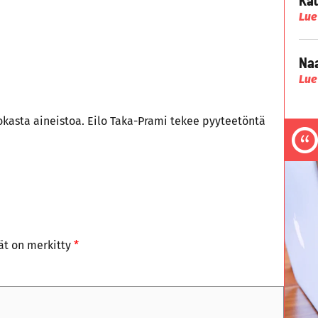
Lue
Naa
Lue
okasta aineistoa. Eilo Taka-Prami tekee pyyteetöntä
tät on merkitty
*