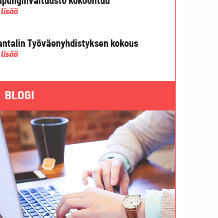
 lisää
ntalin Työväenyhdistyksen kokous
 lisää
BLOGI