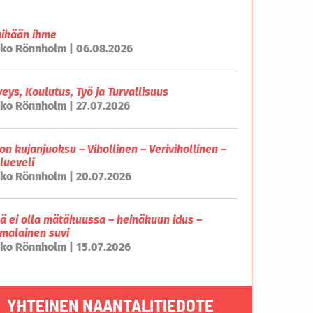
mikään ihme
ko Rönnholm | 06.08.2026
veys, Koulutus, Työ ja Turvallisuus
ko Rönnholm | 27.07.2026
on kujanjuoksu – Vihollinen – Verivihollinen –
lueveli
ko Rönnholm | 20.07.2026
lä ei olla mätäkuussa – heinäkuun idus –
malainen suvi
ko Rönnholm | 15.07.2026
YHTEINEN NAANTALITIEDOTE