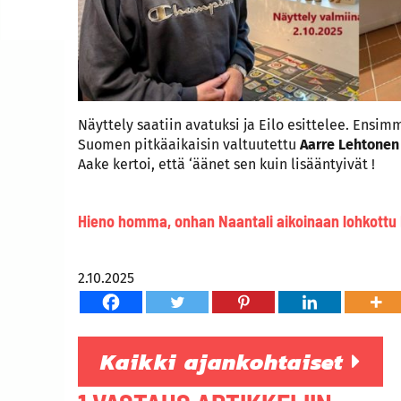
Näyttely saatiin avatuksi ja Eilo esittelee. Ensi
Suomen pitkäaikaisin valtuutettu
Aarre Lehtonen
Aake kertoi, että ‘äänet sen kuin lisääntyivät !
Hieno homma, onhan Naantali aikoinaan lohkottu 
2.10.2025
Kaikki ajankohtaiset