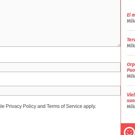
Ei 
Mik
Ter
Mik
Orp
Puo
Mik
Vie
suo
Mik
gle
Privacy Policy
and
Terms of Service
apply.