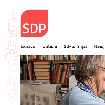
Skip
to
content
Etusivu
Uutisia
Sd-toimijat
Naisj