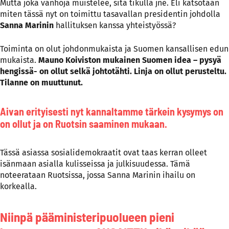
Mutta joka vanhoja muistelee, sitä tikulla jne. Eli katsotaan
miten tässä nyt on toimittu tasavallan presidentin johdolla
Sanna Marinin
hallituksen kanssa yhteistyössä?
Toiminta on olut johdonmukaista ja Suomen kansallisen edun
mukaista.
Mauno Koiviston mukainen Suomen idea – pysyä
hengissä- on ollut selkä johtotähti. Linja on ollut perusteltu.
Tilanne on muuttunut.
Aivan erityisesti nyt kannaltamme tärkein kysymys on
on ollut ja on Ruotsin saaminen mukaan.
Tässä asiassa sosialidemokraatit ovat taas kerran olleet
isänmaan asialla kulisseissa ja julkisuudessa. Tämä
noteerataan Ruotsissa, jossa Sanna Marinin ihailu on
korkealla.
Niinpä pääministeripuolueen pieni