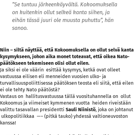
”Se tuntuu järkeenkäyvältä. Kokoomuksella
on kuitenkin ollut selkeä kanta siihen, ja
eihän tässä juuri ole muusta puhuttu”, hän
sanoo.
Niin – siltä näyttää, että Kokoomuksella on ollut selvä kanta
kysymykseen, johon aika monet toteavat, että oikea Nato-
päätökseen tekemiseen olisi ollut eilen.
Ja siksi ei ole väärin esittää kysymys, ketkä ovat olleet
vastuussa eilisen eli menneiden vuosien ulko- ja
turvallisuuspoliittisessa päätöksen teosta eli siitä, että eilen
ei ole tehty Nato päätöstä?
Vastaus on hallitusvastuussa tällä vuosituhannella on ollut
Kokoomus ja viimeiset kymmenen vuotta heiden riveistään
valittu tasavallan presidentti
Sauli Niinistö
, joka on johtanut
ulkopolitiikkaa —– (pitkä tauko) yhdessä valtioneuvoston
kanssa!