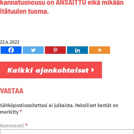
kannatusnousu on ANSAITTU eikä mikään
itätuulen tuoma.
22.4.2022
Kaikki ajankohtaiset
VASTAA
Sähköpostiosoitettasi ei julkaista.
Pakolliset kentät on
merkitty
*
Kommentti
*